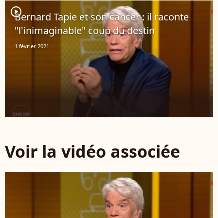
player2
Bernard Tapie et son cancer : il raconte
"l'inimaginable" coup du destin
1 février 2021
Voir la vidéo associée