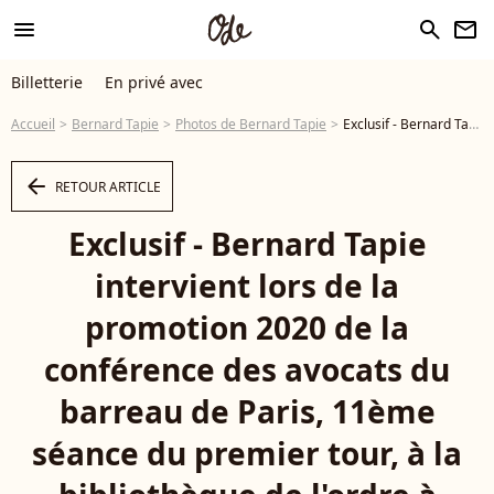
menu
search
newsletter
Billetterie
En privé avec
Accueil
Bernard Tapie
Photos de Bernard Tapie
Exclusif - Bernard Tapie intervient lors de la promotion 2020 de la conférence des avocats du barreau de Paris, 11ème séance du premier tour, à la bibliothèque de l'ordre à Paris. Le 7 septembre 2020. © Dominique Jacovides / Bestimage - Photo
arrow_left
RETOUR ARTICLE
Exclusif - Bernard Tapie
intervient lors de la
promotion 2020 de la
conférence des avocats du
barreau de Paris, 11ème
séance du premier tour, à la