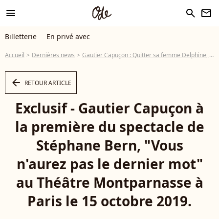
menu
search
newsletter
Billetterie
En privé avec
Accueil
Dernières news
Gautier Capuçon : Quitter sa femme Delphine, son "erreur de jeunesse"...
arrow_left
RETOUR ARTICLE
Exclusif - Gautier Capuçon à
la première du spectacle de
Stéphane Bern, "Vous
n'aurez pas le dernier mot"
au Théâtre Montparnasse à
Paris le 15 octobre 2019.