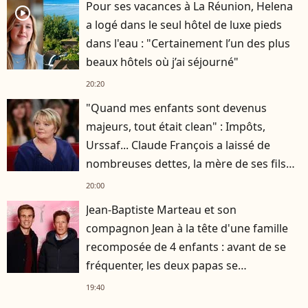
Pour ses vacances à La Réunion, Helena
player2
a logé dans le seul hôtel de luxe pieds
dans l'eau : "Certainement l’un des plus
beaux hôtels où j’ai séjourné"
20:20
"Quand mes enfants sont devenus
majeurs, tout était clean" : Impôts,
Urssaf... Claude François a laissé de
nombreuses dettes, la mère de ses fils
s'est occupée de tout
20:00
Jean-Baptiste Marteau et son
compagnon Jean à la tête d'une famille
recomposée de 4 enfants : avant de se
fréquenter, les deux papas se
connaissaient depuis des années
19:40