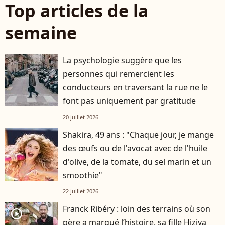
Top articles de la
semaine
La psychologie suggère que les
personnes qui remercient les
conducteurs en traversant la rue ne le
font pas uniquement par gratitude
20 juillet 2026
Shakira, 49 ans : "Chaque jour, je mange
des œufs ou de l'avocat avec de l'huile
d'olive, de la tomate, du sel marin et un
smoothie"
22 juillet 2026
Franck Ribéry : loin des terrains où son
player2
père a marqué l’histoire, sa fille Hiziya