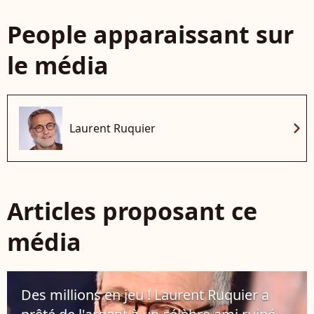
People apparaissant sur
le média
chevron_right
Laurent Ruquier
Articles proposant ce
média
Des millions en jeu ! Laurent Ruquier a