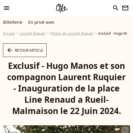
menu
search
newsletter
Billetterie
En privé avec
Accueil
Laurent Ruquier
Photos de Laurent Ruquier
Exclusif - Hugo Manos et son compagnon Laurent Ruquier - Inauguration de la place Line Renaud a Rueil-Malmaison le 22 Juin 2024. © Jlppa / Bestimage - Photo
arrow_left
RETOUR ARTICLE
Exclusif - Hugo Manos et son
compagnon Laurent Ruquier
- Inauguration de la place
Line Renaud a Rueil-
Malmaison le 22 Juin 2024.