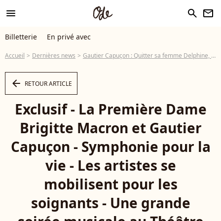
menu
search
newsletter
Billetterie
En privé avec
Accueil
Dernières news
Gautier Capuçon : Quitter sa femme Delphine, son "erreur de jeunesse"...
arrow_left
RETOUR ARTICLE
Exclusif - La Première Dame
Brigitte Macron et Gautier
Capuçon - Symphonie pour la
vie - Les artistes se
mobilisent pour les
soignants - Une grande