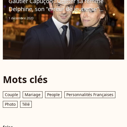
Gautier Capuçon : Quitter sa femme
Delphine, son "erreur de jeunesse"...
1 décembre 2020
Mots clés
Couple
Mariage
People
Personnalités Françaises
Photo
Télé