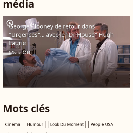
média
player2
George Clooney de retour dans
"Urgences"... avec le "Dr House" Hugh
Laurie
3 février 2016
Mots clés
Cinéma
Humour
Look Du Moment
People USA