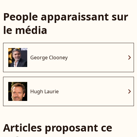
People apparaissant sur
le média
chevron_right
George Clooney
chevron_right
Hugh Laurie
Articles proposant ce