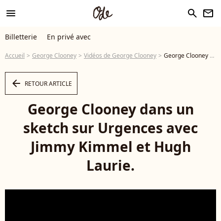
menu
search
newsletter
Billetterie
En privé avec
Accueil
George Clooney
Vidéos de George Clooney
George Clooney dans un sketch sur Urgences avec Jimmy Kimmel et Hugh Laurie. - Vidéo
arrow_left
RETOUR ARTICLE
George Clooney dans un
sketch sur Urgences avec
Jimmy Kimmel et Hugh
Laurie.