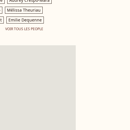
le
Audrey Crespo-Mara
o
Mélissa Theuriau
t
Emilie Dequenne
VOIR TOUS LES PEOPLE