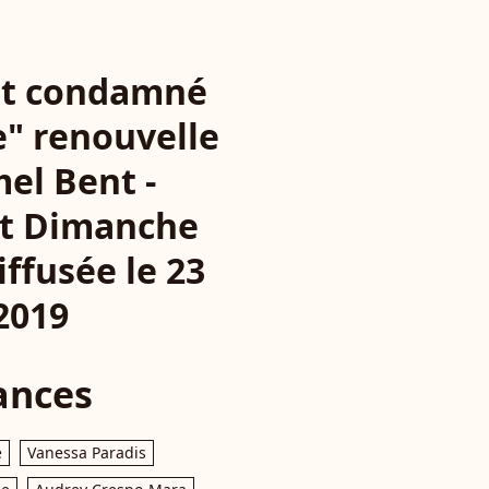
ent condamné
e" renouvelle
mel Bent -
nt Dimanche
ffusée le 23
 2019
ances
e
Vanessa Paradis