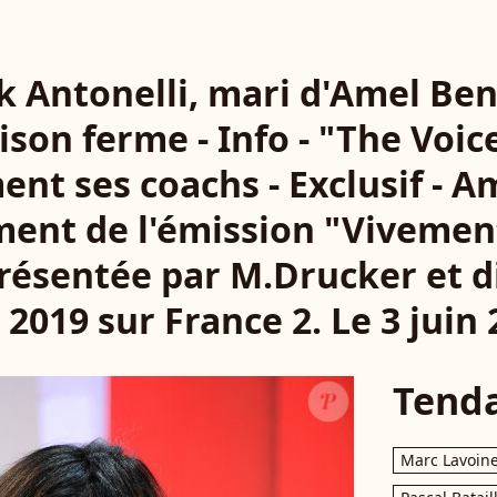
ick Antonelli, mari d'Amel B
rison ferme - Info - "The Voic
nt ses coachs - Exclusif - A
ment de l'émission "Viveme
résentée par M.Drucker et di
 2019 sur France 2. Le 3 juin
Tend
Marc Lavoin