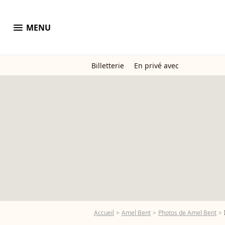
menu
MENU
Billetterie
En privé avec
Accueil
Amel Bent
Photos de Amel Bent