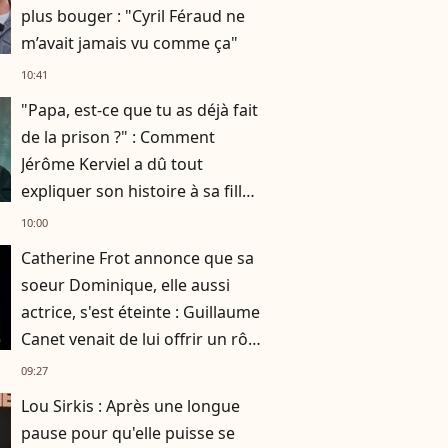
plus bouger : "Cyril Féraud ne
m’avait jamais vu comme ça"
10:41
"Papa, est-ce que tu as déjà fait
de la prison ?" : Comment
Jérôme Kerviel a dû tout
expliquer son histoire à sa fille
de 7 ans
10:00
Catherine Frot annonce que sa
soeur Dominique, elle aussi
actrice, s'est éteinte : Guillaume
Canet venait de lui offrir un rôle
dans son film avec Marion
09:27
Cotillard
Lou Sirkis : Après une longue
pause pour qu'elle puisse se