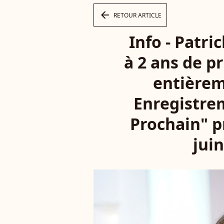
arrow_left
RETOUR ARTICLE
Info - Patr
à 2 ans de p
entièreme
Enregistre
Prochain" p
juin