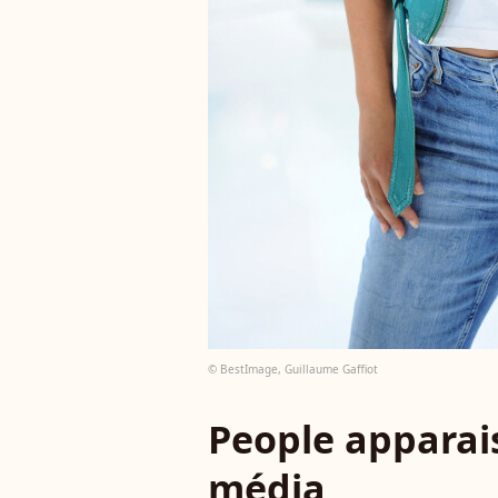
© BestImage, Guillaume Gaffiot
People apparais
média