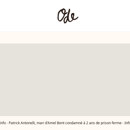
Info - Patrick Antonelli, mari d'Amel Bent condamné à 2 ans de prison ferme - Info - "The Voice" renouvelle entièrement ses coachs - Exclusif - Amel Bent - Enregistrement de l'émission "Vivement Dimanche Prochain" p