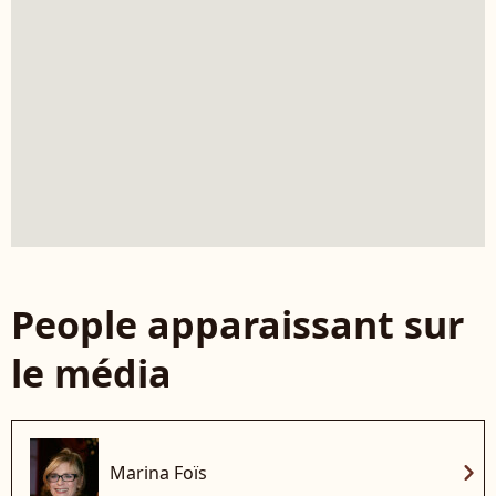
People apparaissant sur
le média
chevron_right
Marina Foïs