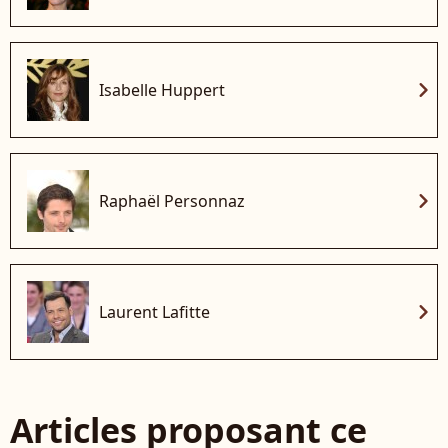
chevron_right
Isabelle Huppert
chevron_right
Raphaël Personnaz
chevron_right
Laurent Lafitte
Articles proposant ce