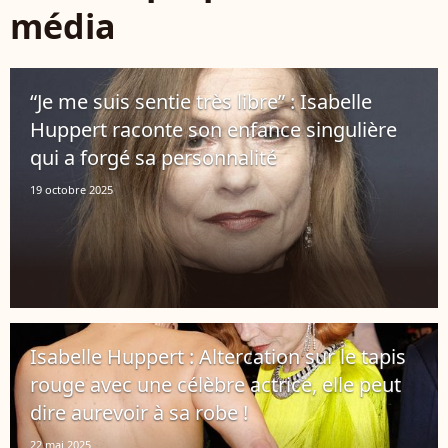
média
“Je me suis sentie très libre” : Isabelle
Huppert raconte son enfance singulière
qui a forgé sa personnalité
19 octobre 2025
Isabelle Huppert : Altercation sur le tapis
rouge avec une célèbre actrice, elle peut
dire aurevoir à sa robe !
22 mai 2025