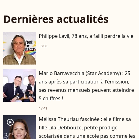
Dernières actualités
Philippe Lavil, 78 ans, a failli perdre la vie
18:06
Mario Barravecchia (Star Academy) : 25
ans après sa participation à l'émission,
ses revenus mensuels peuvent atteindre
5 chiffres !
17:41
Mélissa Theuriau fascinée : elle filme sa
player2
fille Lila Debbouze, petite prodige
scolarisée dans une école pas comme les