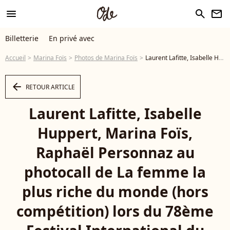
menu
search
newsletter
Billetterie
En privé avec
Accueil
Marina Foïs
Photos de Marina Foïs
Laurent Lafitte, Isabelle Huppert, Marina Foïs, Raphaël Personnaz au photocall de La femme la plus riche du monde (hors compétition) lors du 78ème Festival International du Film de Cannes, le 19 mai 2025. © Moreau / Jacovides / Bestimage - Photo
arrow_left
RETOUR ARTICLE
Laurent Lafitte, Isabelle
Huppert, Marina Foïs,
Raphaël Personnaz au
photocall de La femme la
plus riche du monde (hors
compétition) lors du 78ème