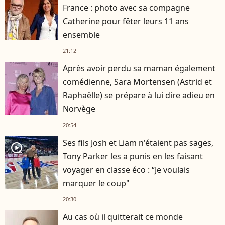
France : photo avec sa compagne
Catherine pour fêter leurs 11 ans
ensemble
21:12
Après avoir perdu sa maman également
comédienne, Sara Mortensen (Astrid et
Raphaëlle) se prépare à lui dire adieu en
Norvège
20:54
Ses fils Josh et Liam n'étaient pas sages,
player2
Tony Parker les a punis en les faisant
voyager en classe éco : “Je voulais
marquer le coup"
20:30
Au cas où il quitterait ce monde