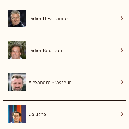
chevron_right
Didier Deschamps
chevron_right
Didier Bourdon
chevron_right
Alexandre Brasseur
chevron_right
Coluche