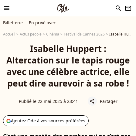
menu
search
newsletter
Billetterie
En privé avec
Accueil
Actus people
Cinéma
Festival de Cannes 2026
Isabelle Huppert : Altercation sur le tapis rouge avec une célèbre actrice, elle peut dire aurevoir à sa robe !
Isabelle Huppert :
Altercation sur le tapis rouge
avec une célèbre actrice, elle
peut dire aurevoir à sa robe !
Publié le 22 mai 2025 à 23:41
Partager
share
Ajoutez Ode à vos sources préférées