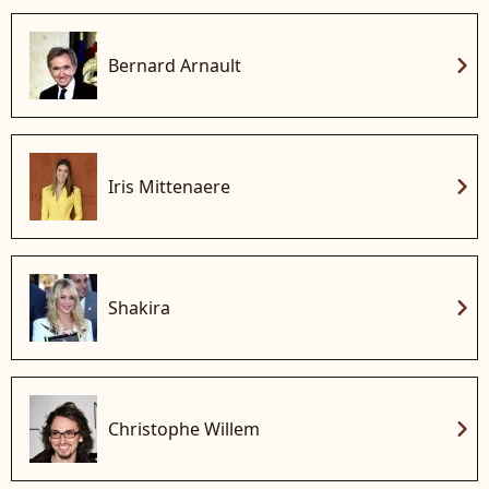
chevron_right
Bernard Arnault
chevron_right
Iris Mittenaere
chevron_right
Shakira
chevron_right
Christophe Willem