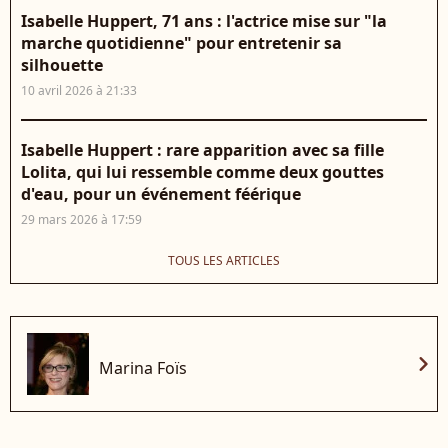
Isabelle Huppert, 71 ans : l'actrice mise sur "la
marche quotidienne" pour entretenir sa
silhouette
10 avril 2026 à 21:33
Isabelle Huppert : rare apparition avec sa fille
Lolita, qui lui ressemble comme deux gouttes
d'eau, pour un événement féérique
29 mars 2026 à 17:59
TOUS LES ARTICLES
chevron_right
Marina Foïs