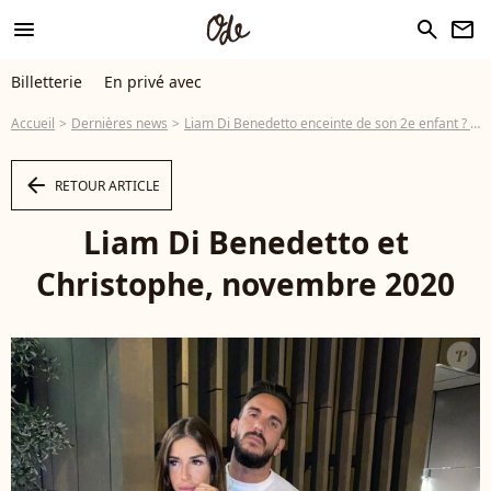
menu
search
newsletter
Billetterie
En privé avec
Accueil
Dernières news
Liam Di Benedetto enceinte de son 2e enfant ? Une photo sème le doute
arrow_left
RETOUR ARTICLE
Liam Di Benedetto et
Christophe, novembre 2020