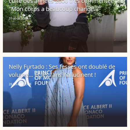
culte des années 2000 très commentée :
"Mon corps a beaucoup changé..."
31 août 2025
Nelly Furtado : Ses fesses ont doublé de
volume... et les fans hallucinent !
28 février 2018