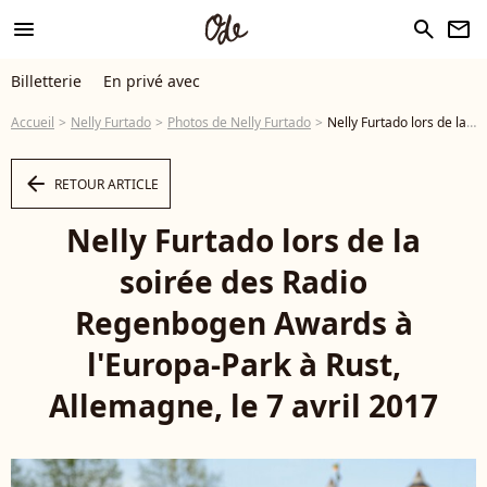
menu
search
newsletter
Billetterie
En privé avec
Accueil
Nelly Furtado
Photos de Nelly Furtado
Nelly Furtado lors de la soirée des Radio Regenbogen Awards à l'Europa-Park à Rust, Allemagne, le 7 avril 2017 - Photo
arrow_left
RETOUR ARTICLE
Nelly Furtado lors de la
soirée des Radio
Regenbogen Awards à
l'Europa-Park à Rust,
Allemagne, le 7 avril 2017