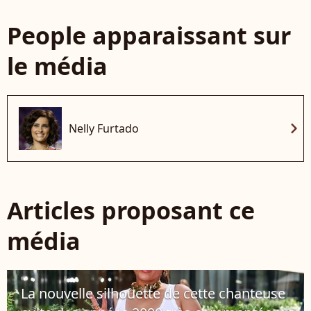
People apparaissant sur
le média
chevron_right
Nelly Furtado
Articles proposant ce
média
La nouvelle silhouette de cette chanteuse