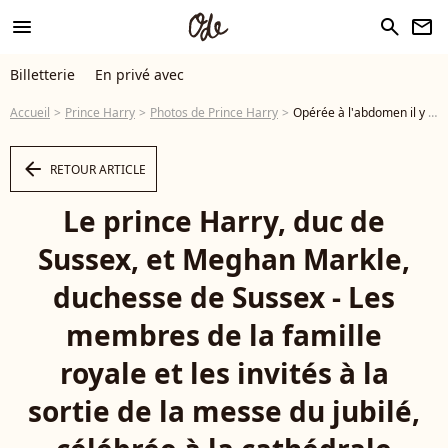
menu
search
newsletter
Billetterie
En privé avec
Accueil
Prince Harry
Photos de Prince Harry
Opérée à l'abdomen il y a quelques mois, Kate Middleton a fait une annonce que Meghan Markle et le prince Harry ont découverte en même que tout le monde. Le prince Harry, duc de Sussex, et Meghan Markle, duchesse de Sussex - Les membres de la famille royale et les invités à la sortie de la messe du jubilé, célébrée à la cathédrale Saint-Paul de Londres, Royaume Uni. - Photo
arrow_left
RETOUR ARTICLE
Le prince Harry, duc de
Sussex, et Meghan Markle,
duchesse de Sussex - Les
membres de la famille
royale et les invités à la
sortie de la messe du jubilé,