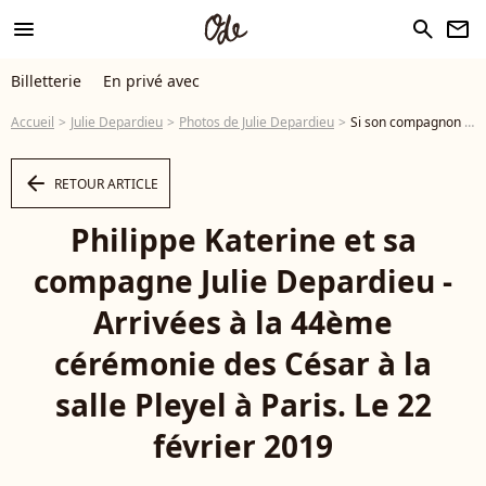
menu
search
newsletter
Billetterie
En privé avec
Accueil
Julie Depardieu
Photos de Julie Depardieu
Si son compagnon Philippe Katerine a récemment sorti son dernier album "Zouzou", Julie Depardieu est la star de la série "Alexandra Ehle" Philippe Katerine et sa compagne Julie Depardieu - Arrivées à la 44ème cérémonie des César à la salle Pleyel à Paris. Le 22 février 2019 © Borde-Jacovides / Bestimage - Photo
arrow_left
RETOUR ARTICLE
Philippe Katerine et sa
compagne Julie Depardieu -
Arrivées à la 44ème
cérémonie des César à la
salle Pleyel à Paris. Le 22
février 2019