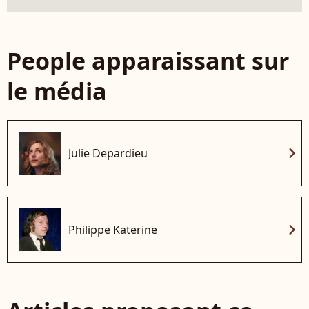
People apparaissant sur
le média
chevron_right
Julie Depardieu
chevron_right
Philippe Katerine