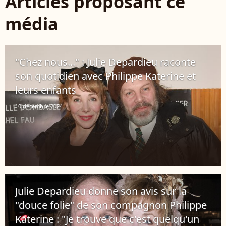
Articles proposant ce
média
"Chez nous..." : Julie Depardieu raconte
son quotidien avec Philippe Katerine et
leurs enfants
10 décembre 2024
Julie Depardieu donne son avis sur la
"douce folie" de son compagnon Philippe
Katerine : "Je trouve que c'est quelqu'un