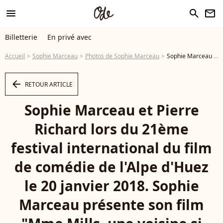
menu
search
newsletter
Billetterie
En privé avec
Accueil
Sophie Marceau
Photos de Sophie Marceau
Sophie Marceau et Pierre Richard lors du 21ème festival international du film de comédie de l'Alpe d'Huez le 20 janvier 2018. Sophie Marceau présente son film "Mme Mills, une voisine si parfaite" , qu'elle a réalisé et dans lequel elle interprète le rôle de Hélène. © Dominique Jacovides / Bestimage - Photo
arrow_left
RETOUR ARTICLE
Sophie Marceau et Pierre
Richard lors du 21ème
festival international du film
de comédie de l'Alpe d'Huez
le 20 janvier 2018. Sophie
Marceau présente son film