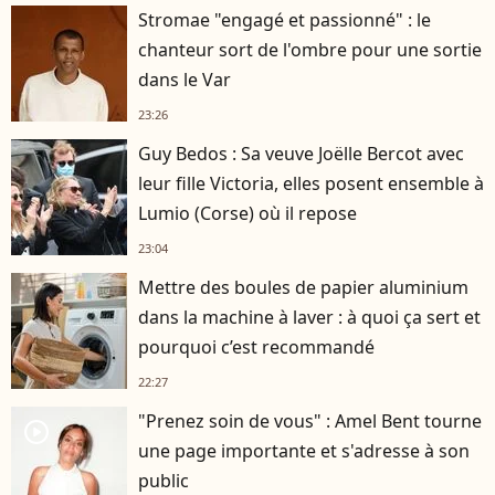
Stromae "engagé et passionné" : le
chanteur sort de l'ombre pour une sortie
dans le Var
23:26
Guy Bedos : Sa veuve Joëlle Bercot avec
leur fille Victoria, elles posent ensemble à
Lumio (Corse) où il repose
23:04
Mettre des boules de papier aluminium
dans la machine à laver : à quoi ça sert et
pourquoi c’est recommandé
22:27
"Prenez soin de vous" : Amel Bent tourne
player2
une page importante et s'adresse à son
public