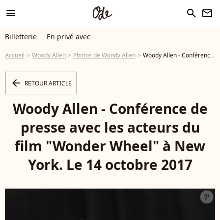
menu
search
newsletter
Billetterie
En privé avec
Accueil
Woody Allen
Photos de Woody Allen
Woody Allen - Conférence de presse avec les acteurs du film "Wonder Wheel" à New York. Le 14 octobre 2017 - Photo
arrow_left
RETOUR ARTICLE
Woody Allen - Conférence de
presse avec les acteurs du
film "Wonder Wheel" à New
York. Le 14 octobre 2017