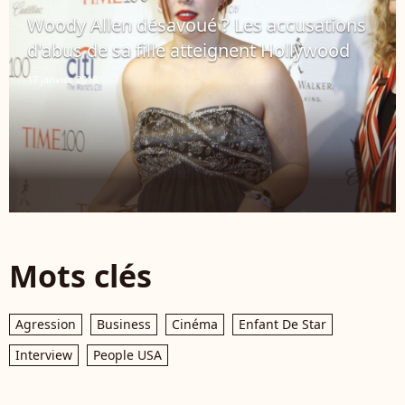
Woody Allen désavoué ? Les accusations
d'abus de sa fille atteignent Hollywood
17 janvier 2018
Mots clés
Agression
Business
Cinéma
Enfant De Star
Interview
People USA