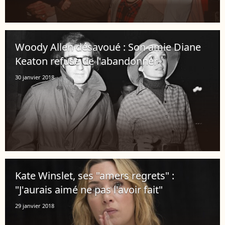
Woody Allen désavoué : Son amie Diane
Keaton refuse de l'abandonner
30 janvier 2018
Kate Winslet, ses "amers regrets" :
"J'aurais aimé ne pas l'avoir fait"
29 janvier 2018