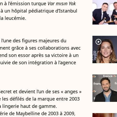
on à l’émission turque
Var mısın Yok
s à un hôpital pédiatrique d’Istanbul
 la leucémie.
l’une des figures majeures du
player2
nt grâce à ses collaborations avec
rend son essor après sa victoire à un
uivie de son intégration à l’agence
 Secret et devient l’un de ses « anges »
e les défilés de la marque entre 2003
la lingerie haut de gamme.
gérie de Maybelline de 2003 à 2009,