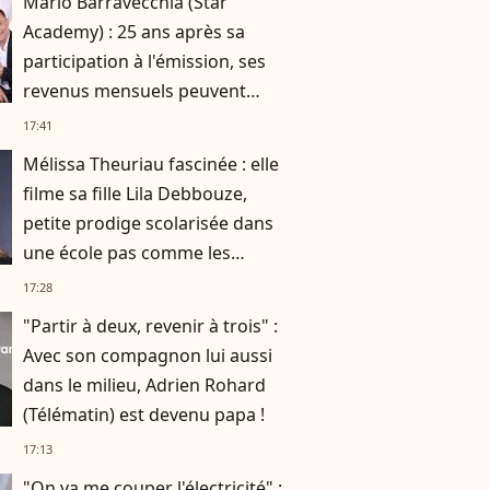
Mario Barravecchia (Star
Academy) : 25 ans après sa
participation à l'émission, ses
revenus mensuels peuvent
atteindre 5 chiffres !
17:41
Mélissa Theuriau fascinée : elle
filme sa fille Lila Debbouze,
petite prodige scolarisée dans
une école pas comme les
autres
17:28
"Partir à deux, revenir à trois" :
Avec son compagnon lui aussi
dans le milieu, Adrien Rohard
(Télématin) est devenu papa !
17:13
"On va me couper l'électricité" :