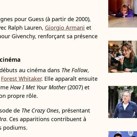
gnes pour Guess (à partir de 2000),
vec Ralph Lauren,
Giorgio Armani
et
 pour Givenchy, renforçant sa présence
 cinéma
s débuts au cinéma dans
The Follow
,
t
Forest Whitaker
. Elle apparaît ensuite
omme
How I Met Your Mother
(2007) et
son propre rôle.
pisode de
The Crazy Ones
, présentant
Bra
. Ces apparitions contribuent à
es podiums.