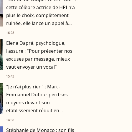
cette célèbre actrice de HPI n'a
plus le choix, complètement
ruinée, elle lance un appel à
l'aide
16:28
Elena Daprá, psychologue,
l'assure : "Pour présenter nos
excuses par message, mieux
vaut envoyer un vocal"
15:43
"Je n'ai plus rien" : Marc-
Emmanuel Dufour perd ses
moyens devant son
établissement réduit en
cendres
14:58
Stéphanie de Monaco : son fils