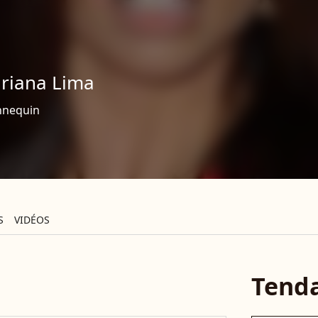
riana Lima
nequin
S
VIDÉOS
Tend