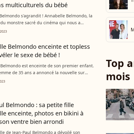
T
 multiculturels du bébé
 Belmondo s'agrandit ! Annabelle Belmondo, la
le du monstre sacré du cinéma qui nous a
M
 6 septembre 2021 a donné naissance à son
2023
fant, un garçon...
le Belmondo enceinte et topless
véler le sexe de bébé !
Top a
 Belmondo est enceinte de son premier enfant.
mois
emme de 35 ans a annoncé la nouvelle sur
au cours de l'été. Elle vient de dévoiler de
023
lichés de...
l Belmondo : sa petite fille
le enceinte, photos en bikini à
son ventre bien arrondi
fille de Jean-Paul Belmondo a dévoilé son