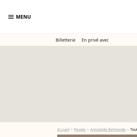
menu
MENU
Billetterie
En privé avec
Accueil
People
Annabelle Belmondo
Tou