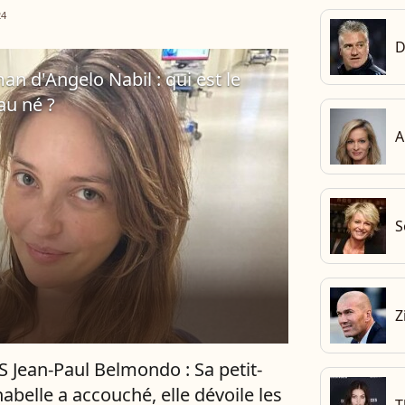
erait devenu arrière-grand-père du petit
24
il, en...
D
 d'Angelo Nabil : qui est le
au né ?
A
S
Z
Jean-Paul Belmondo : Sa petit-
nabelle a accouché, elle dévoile les