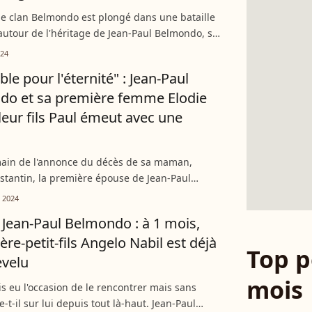
le clan Belmondo est plongé dans une bataille
 autour de l'héritage de Jean-Paul Belmondo, sa
le Annabelle Belmondo semble bien loin de cette
024
...
le pour l'éternité" : Jean-Paul
do et sa première femme Elodie
 leur fils Paul émeut avec une
ain de l'annonce du décès de sa maman,
stantin, la première épouse de Jean-Paul
emportée le 13 septembre à l'âge de 90 ans,
 2024
Jean-Paul Belmondo...
ean-Paul Belmondo : à 1 mois,
ère-petit-fils Angelo Nabil est déjà
Top p
evelu
mois
ais eu l'occasion de le rencontrer mais sans
e-t-il sur lui depuis tout là-haut. Jean-Paul