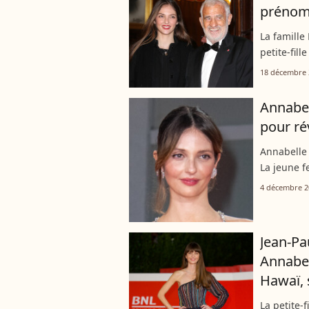
prénoms
La famille
petite-fil
quittés le
18 décembre 
premier en
Annabel
pour ré
Annabelle
La jeune f
Instagram 
4 décembre 2
nouveaux c
Jean-Pau
Annabel
Hawaï, 
La petite-