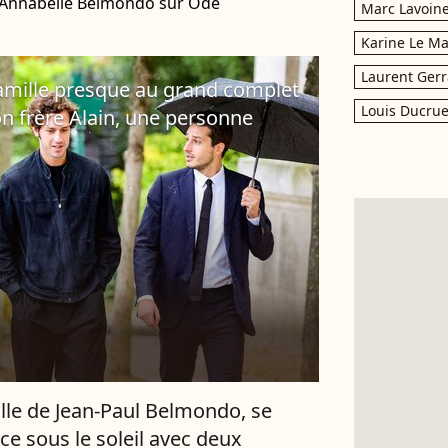
e Annabelle Belmondo sur Ode
Marc Lavoin
Karine Le M
Laurent Gerr
famille presque au grand complet
Louis Ducrue
on frère Alain, une personne
fille de Jean-Paul Belmondo, se
ce sous le soleil avec deux