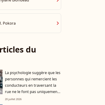
chevron_right
hylane Blondeau
chevron_right
. Pokora
rticles du
La psychologie suggère que les
personnes qui remercient les
conducteurs en traversant la
rue ne le font pas uniquement
par gratitude
20 juillet 2026