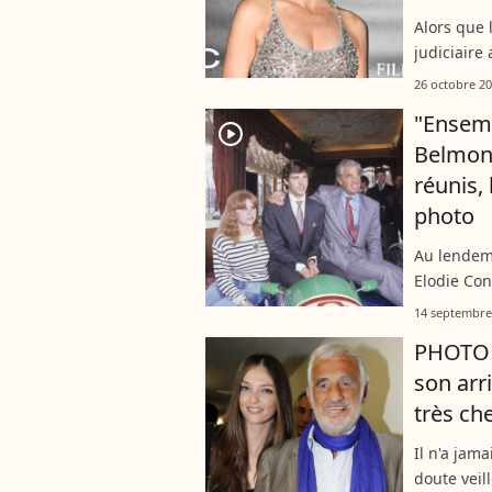
Alors que 
judiciaire
petite-fil
26 octobre 2
tourmente.
"Ensemb
player2
Belmon
réunis,
photo
Au lendem
Elodie Con
Belmondo, 
14 septembre
leur fils 
PHOTO J
son arri
très ch
Il n'a jam
doute veill