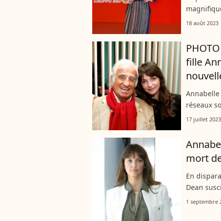
magnifique
Annabelle
18 août 2023
vacances 
PHOTO J
fille An
nouvell
Annabelle 
réseaux so
Jean-Paul 
17 juillet 2023
Annabel
mort de
En dispara
Dean susc
l'actrice 
1 septembre 
Annabelle 