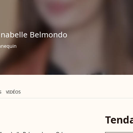
nabelle Belmondo
nequin
S
VIDÉOS
Tend