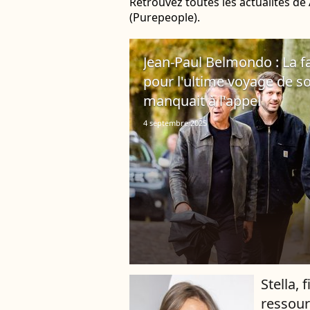
Retrouvez toutes les actualités d
(Purepeople).
Jean-Paul Belmondo : La 
pour l'ultime voyage de s
manquait à l'appel
4 septembre 2025
Stella, 
ressour