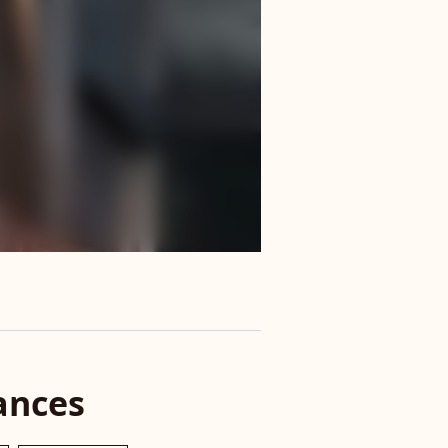
ances