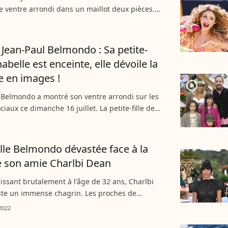
 ventre arrondi dans un maillot deux pièces.
 Belmondo partage ainsi des photos de ses
à Hawai.
ean-Paul Belmondo : Sa petite-
nabelle est enceinte, elle dévoile la
e en images !
player2
Belmondo a montré son ventre arrondi sur les
ciaux ce dimanche 16 juillet. La petite-fille de
Belmondo a ravi ses abonnés.
le Belmondo dévastée face à la
 son amie Charlbi Dean
issant brutalement à l'âge de 32 ans, Charlbi
ite un immense chagrin. Les proches de
et top model sont en deuil, comme son amie
2022
Belmondo. La...