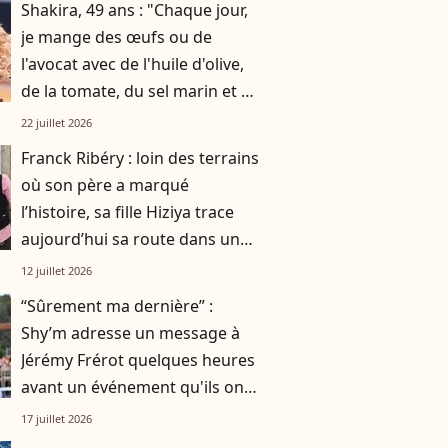
Shakira, 49 ans : "Chaque jour,
je mange des œufs ou de
l'avocat avec de l'huile d'olive,
de la tomate, du sel marin et un
smoothie"
22 juillet 2026
Franck Ribéry : loin des terrains
où son père a marqué
l’histoire, sa fille Hiziya trace
aujourd’hui sa route dans un
tout autre univers
12 juillet 2026
“Sûrement ma dernière” :
Shy’m adresse un message à
Jérémy Frérot quelques heures
avant un événement qu'ils ont
vécu ensemble
17 juillet 2026