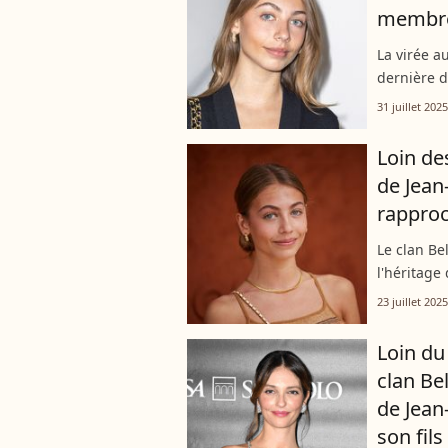
membre
La virée au
dernière d
de rêve qu
31 juillet 2025
pleinement
Loin des
de Jean
rapproc
Le clan Be
l'héritage
oppose en e
23 juillet 2025
l'acteur, à 
Loin du 
clan Be
de Jean
son fil