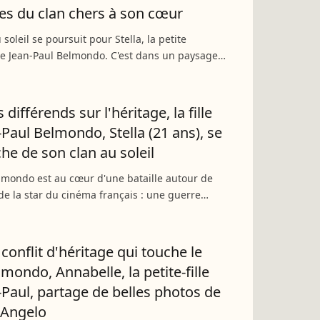
s du clan chers à son cœur
 soleil se poursuit pour Stella, la petite
e Jean-Paul Belmondo. C'est dans un paysage
e la jeune femme âgée de 21 ans profite
 de ses vacances...
 différends sur l'héritage, la fille
-Paul Belmondo, Stella (21 ans), se
he de son clan au soleil
lmondo est au cœur d'une bataille autour de
 de la star du cinéma français : une guerre
ffet Florence et Stella, les deux filles de
Paul,...
conflit d'héritage qui touche le
lmondo, Annabelle, la petite-fille
-Paul, partage de belles photos de
s Angelo