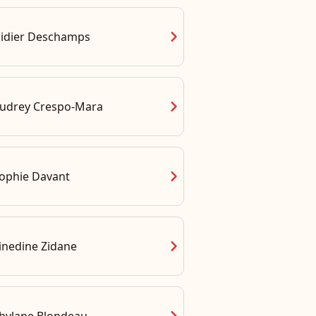
chevron_right
idier Deschamps
chevron_right
udrey Crespo-Mara
chevron_right
ophie Davant
chevron_right
inedine Zidane