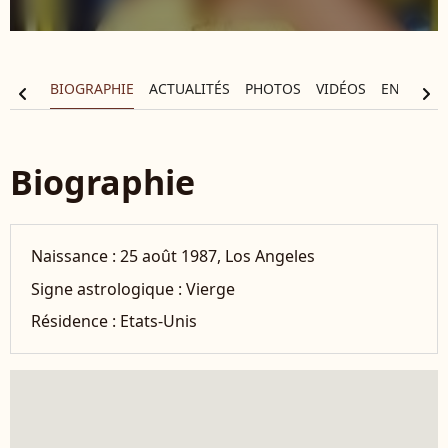
BIOGRAPHIE
ACTUALITÉS
PHOTOS
VIDÉOS
ENTOURA
chevron_left
chevron_right
Biographie
Naissance :
25 août 1987, Los Angeles
Signe astrologique :
Vierge
Résidence :
Etats-Unis