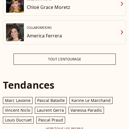
chevron_right
Chloë Grace Moretz
COLLABORATIONS
chevron_right
America Ferrera
TOUT L'ENTOURAGE
Tendances
Marc Lavoine
Pascal Bataille
Karine Le Marchand
Vincent Niclo
Laurent Gerra
Vanessa Paradis
Louis Ducruet
Pascal Praud
VOIR TOUS LES PEOPLE