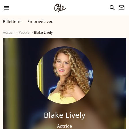
menu
search
newsletter
Billetterie
En privé avec
Accueil
People
Blake Lively
Blake Lively
Actrice