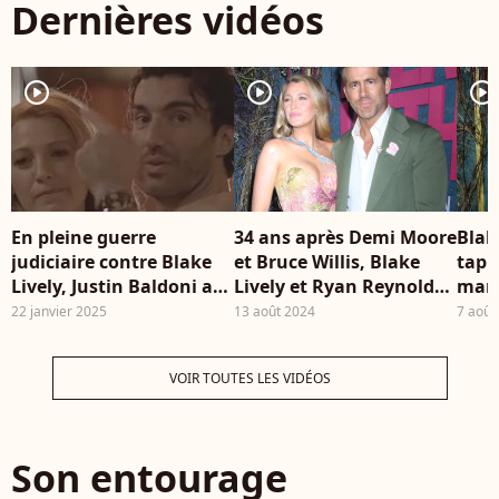
Dernières vidéos
player2
player2
player2
En pleine guerre
34 ans après Demi Moore
Blak
judiciaire contre Blake
et Bruce Willis, Blake
tapi
Lively, Justin Baldoni a
Lively et Ryan Reynolds
mari
dévoilé une vidéo de
réalisent un exploit qui
pour
22 janvier 2025
13 août 2024
7 août
tournage son film
n'avait plus jamais été
spéc
"Jamais Plus" pour se
atteint
?
VOIR TOUTES LES VIDÉOS
défendre des lourdes
accusations dont il fait à
ce jour l'objet.
D'innombrables médias
Son entourage
l'ont relayée, dont