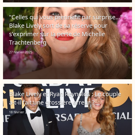
"Celles qui vous prennent par surprise…" :
Blake Lively sort de sa réserve pour
s’exprimer sur la perte de Michelle
Trachtenberg
27 février 2025
Blake Lively et Ryan Reynolds : Le couple
a-t-il fait une grossière erreur ?
18 février 2025