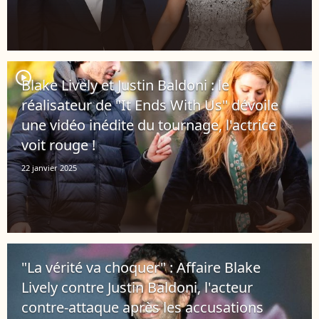
player2
Blake Lively et Justin Baldoni : le
réalisateur de "It Ends With Us" dévoile
une vidéo inédite du tournage, l'actrice
voit rouge !
22 janvier 2025
"La vérité va choquer" : Affaire Blake
Lively contre Justin Baldoni, l'acteur
contre-attaque après les accusations