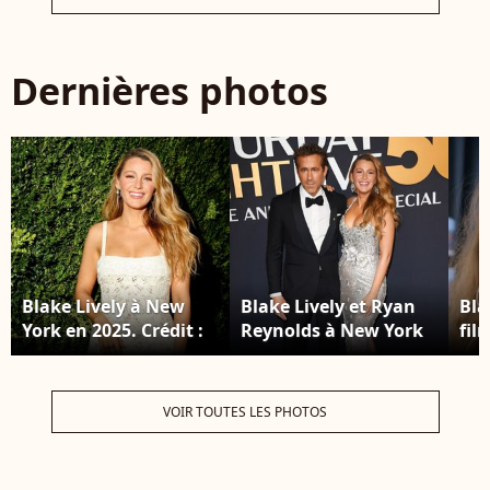
Dernières photos
Blake Lively à New
Blake Lively et Ryan
Bla
York en 2025. Crédit :
Reynolds à New York
fil
Backgrid USA /
en 2025. Crédit :
Fav
Bestimage
Backgrid USA /
sur
Bestimage
mai
VOIR TOUTES LES PHOTOS
Bac
Be