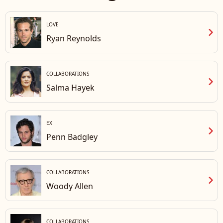
"Entertainment
Tonight".
LOVE
chevron_right
Ryan Reynolds
COLLABORATIONS
chevron_right
Salma Hayek
EX
chevron_right
Penn Badgley
COLLABORATIONS
chevron_right
Woody Allen
COLLABORATIONS