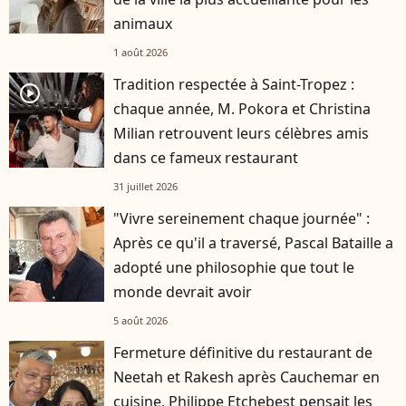
animaux
1 août 2026
Tradition respectée à Saint-Tropez :
player2
chaque année, M. Pokora et Christina
Milian retrouvent leurs célèbres amis
dans ce fameux restaurant
31 juillet 2026
"Vivre sereinement chaque journée" :
Après ce qu'il a traversé, Pascal Bataille a
adopté une philosophie que tout le
monde devrait avoir
5 août 2026
Fermeture définitive du restaurant de
Neetah et Rakesh après Cauchemar en
cuisine, Philippe Etchebest pensait les