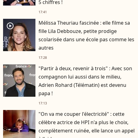
5 chiffres !
17:41
Mélissa Theuriau fascinée : elle filme sa
player2
fille Lila Debbouze, petite prodige
scolarisée dans une école pas comme les
autres
17:28
"Partir à deux, revenir à trois" : Avec son
compagnon lui aussi dans le milieu,
Adrien Rohard (Télématin) est devenu
papa !
17:13
"On va me couper l'électricité" : cette
célèbre actrice de HPI n'a plus le choix,
complètement ruinée, elle lance un appel