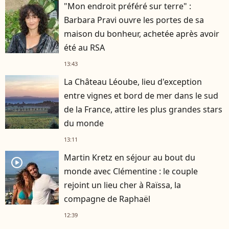
"Mon endroit préféré sur terre" :
Barbara Pravi ouvre les portes de sa
maison du bonheur, achetée après avoir
été au RSA
13:43
La Château Léoube, lieu d'exception
entre vignes et bord de mer dans le sud
de la France, attire les plus grandes stars
du monde
13:11
Martin Kretz en séjour au bout du
player2
monde avec Clémentine : le couple
rejoint un lieu cher à Raïssa, la
compagne de Raphaël
12:39