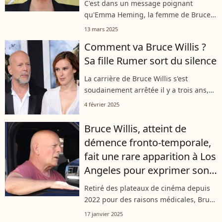
C'est dans un message poignant
a une leçon à tirer"
qu'Emma Heming, la femme de Bruce
Willis, a tenu à réagir à la mort de Gene
13 mars 2025
Hackman et de son épouse Betsy
Comment va Bruce Willis ?
Arakawa. Si elle a reconnu que ce n'est
Sa fille Rumer sort du silence
pas...
La carrière de Bruce Willis s'est
soudainement arrêtée il y a trois ans,
après avoir appris qu'il était atteint
4 février 2025
d'une maladie neurodégénérative.
Depuis, le célèbre acteur américain...
Bruce Willis, atteint de
démence fronto-temporale,
fait une rare apparition à Los
Angeles pour exprimer son
soutien
Retiré des plateaux de cinéma depuis
2022 pour des raisons médicales, Bruce
Willis est aujourd'hui extrêmement
17 janvier 2025