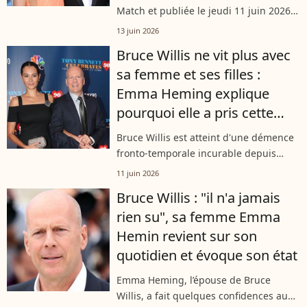
Match et publiée le jeudi 11 juin 2026,
Emma Heming Willis s'est confiée sur le
13 juin 2026
quotidien qu'elle mène auprès de
Bruce Willis ne vit plus avec
Bruce Willis, atteint d'une
sa femme et ses filles :
dégénérescence...
Emma Heming explique
pourquoi elle a pris cette
décision
Bruce Willis est atteint d'une démence
fronto-temporale incurable depuis
2023. Dans un entretien exclusif
11 juin 2026
accordé au magazine Elle, en kiosque
Bruce Willis : "il n'a jamais
ce jeudi 11 juin, son épouse Emma
rien su", sa femme Emma
Heming...
Hemin revient sur son
quotidien et évoque son état
Emma Heming, l’épouse de Bruce
Willis, a fait quelques confidences au