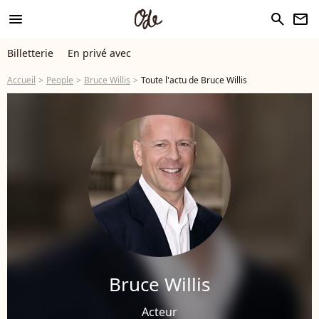
menu
search
newsletter
Billetterie
En privé avec
Accueil
People
Bruce Willis
Toute l'actu de Bruce Willis
Bruce Willis
Acteur