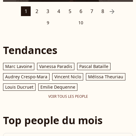
arrow_right
1
2
3
4
5
6
7
8
9
10
Tendances
Marc Lavoine
Vanessa Paradis
Pascal Bataille
Audrey Crespo-Mara
Vincent Niclo
Mélissa Theuriau
Louis Ducruet
Emilie Dequenne
VOIR TOUS LES PEOPLE
Top people du mois