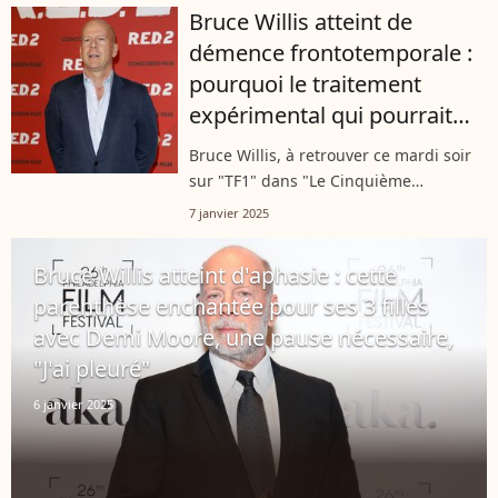
discret dans son quotidien. Cependant,
Bruce Willis atteint de
le comédien a récemment effectué...
démence frontotemporale :
pourquoi le traitement
expérimental qui pourrait
l'aider ne le guérira jamais
Bruce Willis, à retrouver ce mardi soir
sur "TF1" dans "Le Cinquième
Elément", est atteint d'aphasie et de
7 janvier 2025
démence frontotemporale. Il existe un
traitement pour cette maladie, mais...
Bruce Willis atteint d'aphasie : cette
parenthèse enchantée pour ses 3 filles
avec Demi Moore, une pause nécessaire,
"J'ai pleuré"
6 janvier 2025