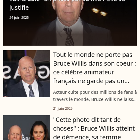
justifie
24 juin 2025
Tout le monde ne porte pas
Bruce Willis dans son coeur :
ce célèbre animateur
français ne garde pas un
bon souvenir de l'acteur
Acteur culte pour des millions de fans à
travers le monde, Bruce Willis ne laisse
pourtant pas que des souvenirs
21 juin 2025
mémorables à ceux qui l’ont croisé. Un
"Cette photo dit tant de
animateur français connu de...
choses" : Bruce Willis atteint
de démence, sa femme