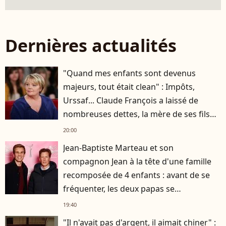
Dernières actualités
"Quand mes enfants sont devenus
majeurs, tout était clean" : Impôts,
Urssaf... Claude François a laissé de
nombreuses dettes, la mère de ses fils
s'est occupée de tout
20:00
Jean-Baptiste Marteau et son
compagnon Jean à la tête d'une famille
recomposée de 4 enfants : avant de se
fréquenter, les deux papas se
connaissaient depuis des années
19:40
"Il n'avait pas d'argent, il aimait chiner" :