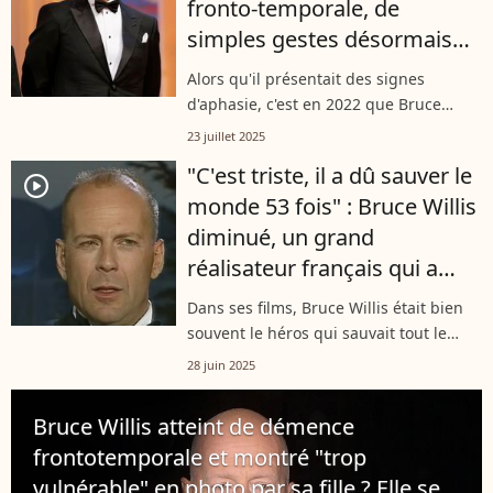
fronto-temporale, de
simples gestes désormais
impossibles à réaliser
Alors qu'il présentait des signes
d'aphasie, c'est en 2022 que Bruce
Willis a appris qu'il était
23 juillet 2025
malheureusement atteint d'une
"C'est triste, il a dû sauver le
démence fronto-temporale incurable.
player2
monde 53 fois" : Bruce Willis
Ayant fait une croix...
diminué, un grand
réalisateur français qui a
travaillé avec lui se confie
Dans ses films, Bruce Willis était bien
souvent le héros qui sauvait tout le
monde. Désormais atteint d'une
28 juin 2025
maladie dégénérative, il s'est mis en
retrait du cinéma. En évoquant
Bruce Willis atteint de démence
l'acteur,...
frontotemporale et montré "trop
vulnérable" en photo par sa fille ? Elle se