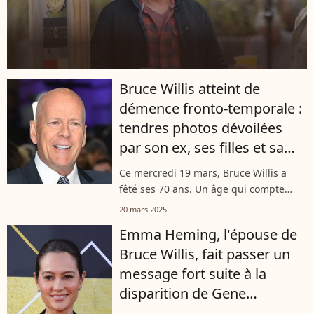
Bruce Willis atteint de
démence fronto-temporale :
tendres photos dévoilées
par son ex, ses filles et sa
femme pour ses 70 ans
Ce mercredi 19 mars, Bruce Willis a
fêté ses 70 ans. Un âge qui compte
pour l’acteur qui se bat contre la
20 mars 2025
maladie mentale depuis plusieurs
Emma Heming, l'épouse de
années maintenant. Pour marquer le
Bruce Willis, fait passer un
coup,...
message fort suite à la
disparition de Gene
Hackman et sa femme : "Il y