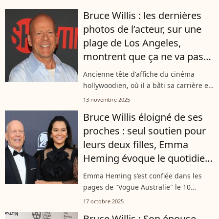
femme, c'est sa fille Rumer qui a donné
Bruce Willis : les dernières
de ses nouvelles. Bien que l'actrice...
photos de l’acteur, sur une
plage de Los Angeles,
montrent que ça ne va pas
mieux
Ancienne tête d'affiche du cinéma
hollywoodien, où il a bâti sa carrière en
tournant dans de nombreux films
13 novembre 2025
d'action, Bruce Willis est aujourd'hui
Bruce Willis éloigné de ses
atteint de démence. Alors qu'il lutte...
proches : seul soutien pour
leurs deux filles, Emma
Heming évoque le quotidien
sans son époux
Emma Heming s’est confiée dans les
pages de "Vogue Australie" le 10
octobre 2025. L'occasion pour l’épouse
17 octobre 2025
de Bruce Willis de faire quelques
Bruce Willis : Son épouse