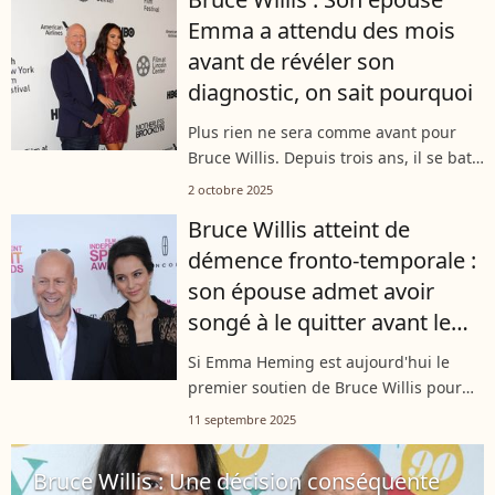
confidences au sujet de la maladie de
Emma a attendu des mois
l’acteur,...
avant de révéler son
diagnostic, on sait pourquoi
Plus rien ne sera comme avant pour
Bruce Willis. Depuis trois ans, il se bat
contre une maladie neuro-
2 octobre 2025
dégénérative, soutenu par ses proches,
Bruce Willis atteint de
son épouse Emma Heming en premier
démence fronto-temporale :
lieu....
son épouse admet avoir
songé à le quitter avant le
diagnostic
Si Emma Heming est aujourd'hui le
premier soutien de Bruce Willis pour
affronter la maladie, ça n'a pas toujours
11 septembre 2025
été le cas. Avant d'apprendre que son
époux était atteint de démence,...
Bruce Willis : Une décision conséquente