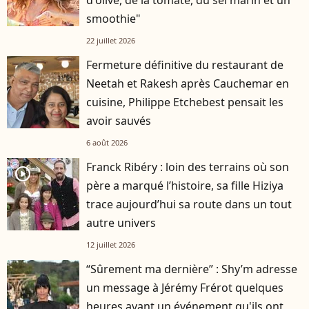
d'olive, de la tomate, du sel marin et un
smoothie"
22 juillet 2026
Fermeture définitive du restaurant de
Neetah et Rakesh après Cauchemar en
cuisine, Philippe Etchebest pensait les
avoir sauvés
6 août 2026
Franck Ribéry : loin des terrains où son
player2
père a marqué l’histoire, sa fille Hiziya
trace aujourd’hui sa route dans un tout
autre univers
12 juillet 2026
“Sûrement ma dernière” : Shy’m adresse
un message à Jérémy Frérot quelques
heures avant un événement qu'ils ont