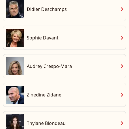
chevron_right
Didier Deschamps
chevron_right
Sophie Davant
chevron_right
Audrey Crespo-Mara
chevron_right
Zinedine Zidane
chevron_right
Thylane Blondeau