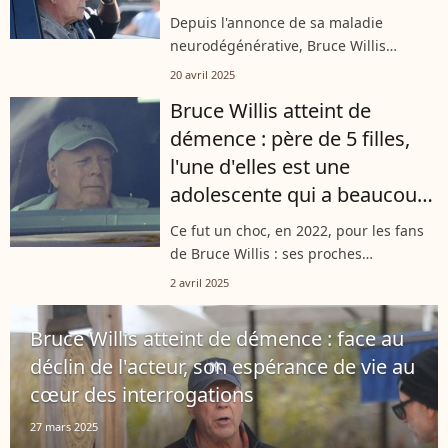
les rues de Los Angeles
Depuis l'annonce de sa maladie
neurodégénérative, Bruce Willis
n'apparaît plus publiquement. Les fans
20 avril 2025
de l'acteur américain ont des nouvelles
Bruce Willis atteint de
de son état de santé grâce aux
démence : père de 5 filles,
publications...
l'une d'elles est une
adolescente qui a beaucoup
grandi
Ce fut un choc, en 2022, pour les fans
de Bruce Willis : ses proches
annonçaient que l'acteur, souffrant
2 avril 2025
d'un problème grave de santé, était
contraint de mettre fin à sa carrière....
Bruce Willis atteint de démence : face au
déclin de l'acteur, son espérance de vie au
cœur des interrogations
27 mars 2025