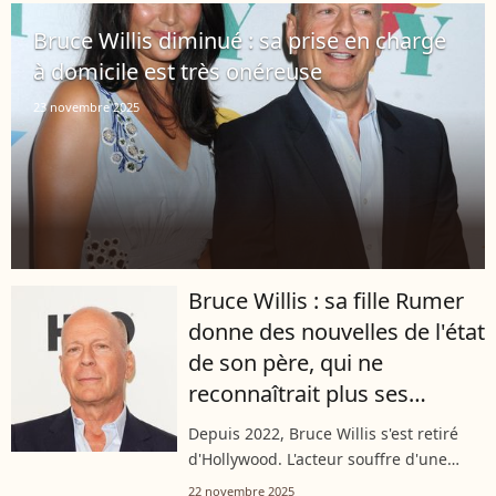
de Die Hard ne réalise pas l'état...
Bruce Willis diminué : sa prise en charge
à domicile est très onéreuse
23 novembre 2025
Bruce Willis : sa fille Rumer
donne des nouvelles de l'état
de son père, qui ne
reconnaîtrait plus ses
proches
Depuis 2022, Bruce Willis s'est retiré
d'Hollywood. L'acteur souffre d'une
forme de démence incurable. Après sa
22 novembre 2025