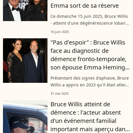
Emma sort de sa réserve
Ce dimanche 15 juin 2025, Bruce Willis
- atteint d'une dégénérescence lobaire
fronto-temporale - a été mis à
16 juin 2025
l'honneur par l'ensemble de son clan à
"Pas d'espoir" : Bruce Willis
l'occasion de la fête des Pères....
face au diagnostic de
démence fronto-temporale,
son épouse Emma Heming
aborde la réaction de
Présentant des signes d'aphasie, Bruce
l'acteur en l'apprenant
Willis a appris en 2023 qu'il était atteint
d'une dégénérescence lobaire
31 mai 2025
frontotemporale. Lors du Forum du
Bruce Willis atteint de
mouvement des femmes atteintes de...
démence : l'acteur absent
d'un événement familial
important mais aperçu dans