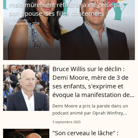
mais mûrement réfléchie a été prise par
son épouse, ses filles concernées
10 septembre 2025
Bruce Willis sur le déclin :
Demi Moore, mère de 3 de
ses enfants, s'exprime et
évoque la manifestation de
nouvelles "facettes" de
Demi Moore a pris la parole dans un
l'acteur
podcast animé par Oprah Winfrey,
comme l’a indiqué "Page Six" ce mardi
3 septembre 2025
2 septembre. L’actrice a fait quelques
"Son cerveau le lâche" :
confidences au sujet de Bruce Willis,...