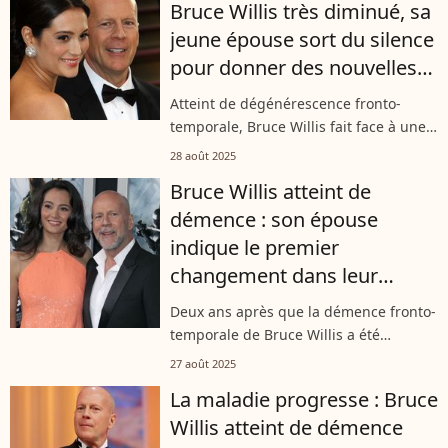
Bruce Willis très diminué, sa
jeune épouse sort du silence
pour donner des nouvelles
de l'acteur
Atteint de dégénérescence fronto-
temporale, Bruce Willis fait face à une
perte progressive du langage. Son
28 août 2025
épouse Emma Heming Willis a livré un
Bruce Willis atteint de
témoignage bouleversant, évoquant
démence : son épouse
la...
indique le premier
changement dans leur
quotidien qu'elle a dû faire
Deux ans après que la démence fronto-
après le diagnostic
temporale de Bruce Willis a été
diagnostiquée, sa femme sort
27 août 2025
aujourd'hui prend la parole. Celle qui
La maladie progresse : Bruce
partage la vie de l'acteur depuis 2009 a
Willis atteint de démence
révélé...