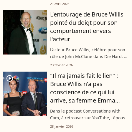
sujet de la dégénérescence fronto-
21 avril 2026
temporale dont l’acteur souffre. Un
L'entourage de Bruce Willis
quotidien qui n’est pas toujours
pointé du doigt pour son
évident,...
comportement envers
l'acteur
L’acteur Bruce Willis, célèbre pour son
rôle de John McClane dans Die Hard, a
vu sa carrière bouleversée par sa
23 février 2026
maladie. Le documentaire Bruce Willis :
"Il n'a jamais fait le lien" :
les secrets d’une icône revient...
player2
Bruce Willis n'a pas
conscience de ce qui lui
arrive, sa femme Emma
Heming évoque ce
Dans le podcast Conversations with
diagnostic peu connu
Cam, à retrouver sur YouTube, l'épouse
de Bruce Willis, et mère de ses deux
28 janvier 2026
derniers enfants, explique que l'acteur