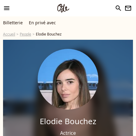
menu
search
newsletter
Billetterie
En privé avec
Accueil
People
Elodie Bouchez
Elodie Bouchez
Actrice