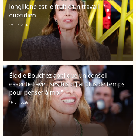
longiligne est le fruit d'un travail
quotidien
19 juin 2026
Élodie Bouchez applique un conseil
essentiel avec ses fils : "J'ai plus de temps
pour penser à moi"
16 juin 2026