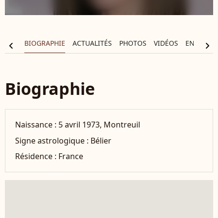
BIOGRAPHIE
ACTUALITÉS
PHOTOS
VIDÉOS
ENTOURA
chevron_left
chevron_right
Biographie
Naissance :
5 avril 1973, Montreuil
Signe astrologique :
Bélier
Résidence :
France