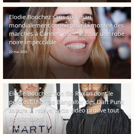
Elodie Bouchez sans son mari
mondialement connu pour la montée des
marches à Cannes, elle mise sur une robe
noire impeccable
22 mai 2026
Elodie Bouchez, son fils Roxan dont le
père est Thomas Bangalter des Daft Punk
assure la relève, cette vidéo prouve tout
de son talent
31 mars 2026