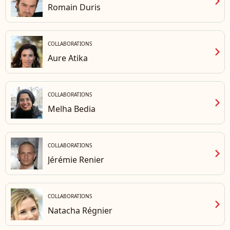
chevron_right
Romain Duris
COLLABORATIONS
chevron_right
Aure Atika
COLLABORATIONS
chevron_right
Melha Bedia
COLLABORATIONS
chevron_right
Jérémie Renier
COLLABORATIONS
chevron_right
Natacha Régnier