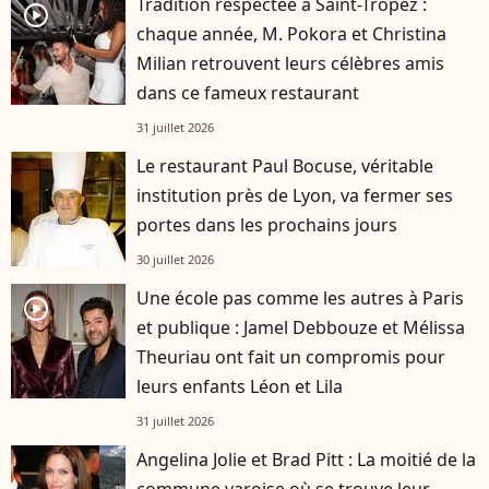
Tradition respectée à Saint-Tropez :
player2
chaque année, M. Pokora et Christina
Milian retrouvent leurs célèbres amis
dans ce fameux restaurant
31 juillet 2026
Le restaurant Paul Bocuse, véritable
institution près de Lyon, va fermer ses
portes dans les prochains jours
30 juillet 2026
Une école pas comme les autres à Paris
player2
et publique : Jamel Debbouze et Mélissa
Theuriau ont fait un compromis pour
leurs enfants Léon et Lila
31 juillet 2026
Angelina Jolie et Brad Pitt : La moitié de la
commune varoise où se trouve leur