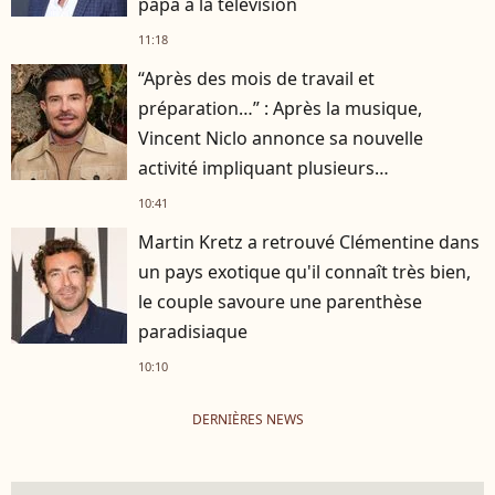
papa à la télévision
11:18
“Après des mois de travail et
préparation…” : Après la musique,
Vincent Niclo annonce sa nouvelle
activité impliquant plusieurs
personnalités
10:41
Martin Kretz a retrouvé Clémentine dans
un pays exotique qu'il connaît très bien,
le couple savoure une parenthèse
paradisiaque
10:10
DERNIÈRES NEWS