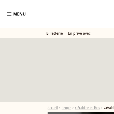
menu
MENU
Billetterie
En privé avec
Accueil
People
Géraldine Pailhas
Géraldi