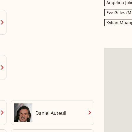
Angelina Joli
Eve Gilles (M
vron_right
Kylian Mbap
vron_right
vron_right
chevron_right
Daniel Auteuil