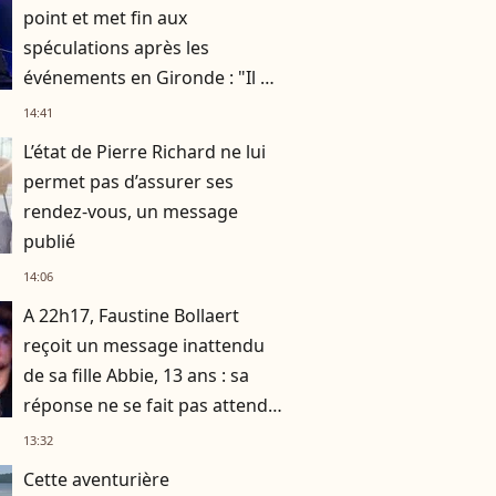
point et met fin aux
spéculations après les
événements en Gironde : "Il me
semble important de
14:41
répondre"
L’état de Pierre Richard ne lui
permet pas d’assurer ses
rendez-vous, un message
publié
14:06
A 22h17, Faustine Bollaert
reçoit un message inattendu
de sa fille Abbie, 13 ans : sa
réponse ne se fait pas attendre
!
13:32
Cette aventurière