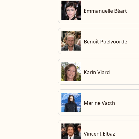
che
Emmanuelle Béart
che
Benoît Poelvoorde
che
Karin Viard
che
Marine Vacth
che
Vincent Elbaz