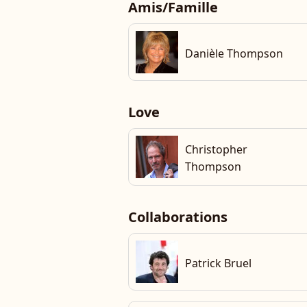
Amis/Famille
che
Danièle Thompson
Love
Christopher
che
Thompson
Collaborations
che
Patrick Bruel