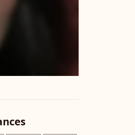
ances