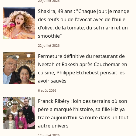
20 juillet 2026
Shakira, 49 ans : "Chaque jour, je mange
des œufs ou de l'avocat avec de l'huile
d'olive, de la tomate, du sel marin et un
smoothie"
22 juillet 2026
Fermeture définitive du restaurant de
Neetah et Rakesh après Cauchemar en
cuisine, Philippe Etchebest pensait les
avoir sauvés
6 août 2026
Franck Ribéry : loin des terrains où son
player2
père a marqué l’histoire, sa fille Hiziya
trace aujourd’hui sa route dans un tout
autre univers
12 juillet 2026