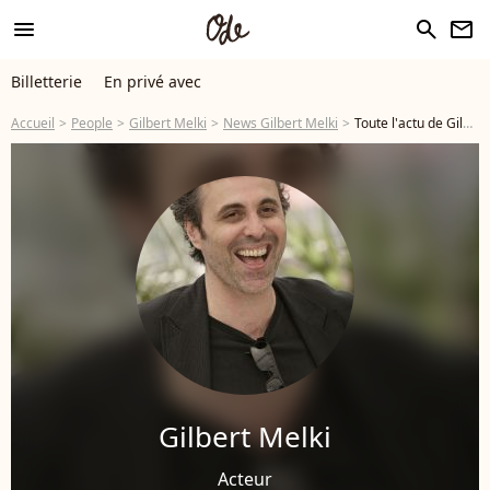
menu
search
newsletter
Billetterie
En privé avec
Accueil
People
Gilbert Melki
News Gilbert Melki
Toute l'actu de Gilbert Melki - Page 2
Gilbert Melki
Acteur