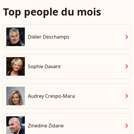
Top people du mois
chevron_right
Didier Deschamps
chevron_right
Sophie Davant
chevron_right
Audrey Crespo-Mara
chevron_right
Zinedine Zidane