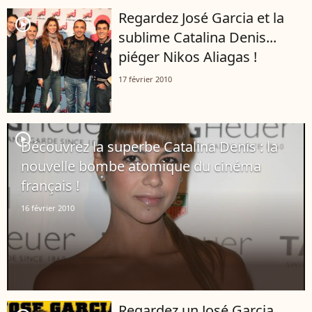
Regardez José Garcia et la
player2
sublime Catalina Denis...
piéger Nikos Aliagas !
17 février 2010
player2
Découvrez la superbe Catalina Denis : la
nouvelle bombe atomique du cinéma
français !
16 février 2010
Regardez un José Garcia