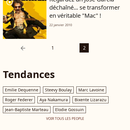
player2
déchaîné... se transformer
en véritable "Mac" !
22 janvier 2010
arrow_left
1
2
Tendances
Emilie Dequenne
Steevy Boulay
Marc Lavoine
Roger Federer
Aya Nakamura
Bixente Lizarazu
Jean-Baptiste Marteau
Elodie Gossuin
VOIR TOUS LES PEOPLE