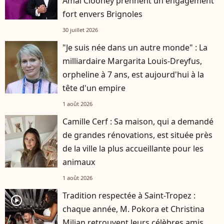
Amal Clooney prennent un engagement
fort envers Brignoles
30 juillet 2026
"Je suis née dans un autre monde" : La
milliardaire Margarita Louis-Dreyfus,
orpheline à 7 ans, est aujourd'hui à la
tête d'un empire
1 août 2026
Camille Cerf : Sa maison, qui a demandé
de grandes rénovations, est située près
de la ville la plus accueillante pour les
animaux
1 août 2026
Tradition respectée à Saint-Tropez :
player2
chaque année, M. Pokora et Christina
Milian retrouvent leurs célèbres amis