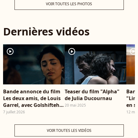
métrage "La règle de
Croisiere sur le port de
Fra
VOIR TOUTES LES PHOTOS
trois" réalisé en 2012
Monaco le 18 mai 2013
un 
par Louis Garrel, avec
Frederic Nebinger /
Ang
Golshifteh Farahni
Bestimage
pre
Dernières vidéos
"Sy
l'U
Par
201
player2
player2
player2
BE
Bande annonce du film
Teaser du film "Alpha"
Band
Les deux amis, de Louis
de Julia Ducournau
"Lir
Garrel, avec Golshifteh
en s
20 mai 2025
Farahani.
7 juillet 2026
12 ma
VOIR TOUTES LES VIDÉOS