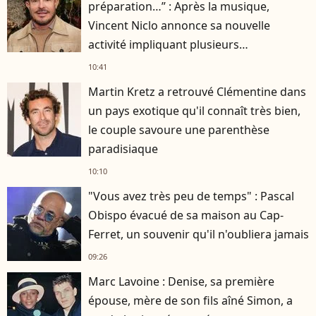
préparation…” : Après la musique,
Vincent Niclo annonce sa nouvelle
activité impliquant plusieurs
personnalités
10:41
Martin Kretz a retrouvé Clémentine dans
un pays exotique qu'il connaît très bien,
le couple savoure une parenthèse
paradisiaque
10:10
"Vous avez très peu de temps" : Pascal
Obispo évacué de sa maison au Cap-
Ferret, un souvenir qu'il n'oubliera jamais
09:26
Marc Lavoine : Denise, sa première
épouse, mère de son fils aîné Simon, a