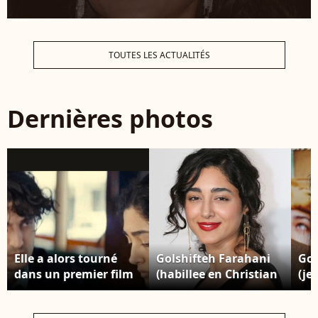
TOUTES LES ACTUALITÉS
Dernières photos
Elle a alors tourné
Golshifteh Farahani
Gol
dans un premier film
(habillee en Christian
(je
avec Louis Garrel...
Dior couture) - Dior
ira
Capture tirée du court
presente sa collection
a l