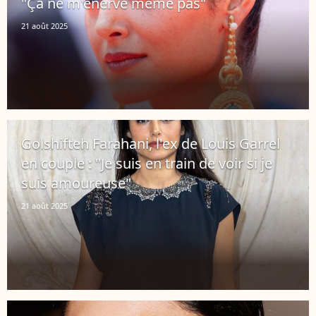
"Ça ne m'énerve même pas"
21 août 2025
Golshifteh Farahani, l'ex de Louis Garrel
en couple : "Je suis en train de voir si je
suis amoureuse"
21 août 2025