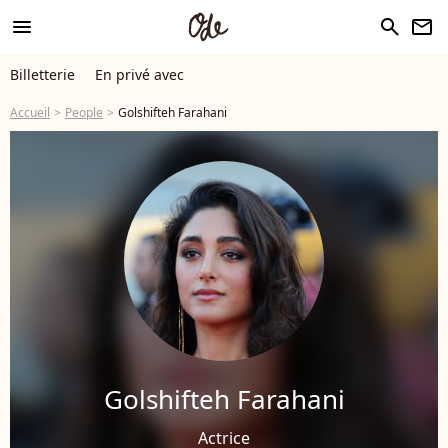
menu
search
newsletter
Billetterie
En privé avec
Accueil
People
Golshifteh Farahani
Golshifteh Farahani
Actrice