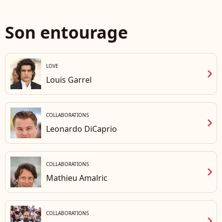
Son entourage
LOVE
chevron_right
Louis Garrel
COLLABORATIONS
chevron_right
Leonardo DiCaprio
COLLABORATIONS
chevron_right
Mathieu Amalric
COLLABORATIONS
chevron_right