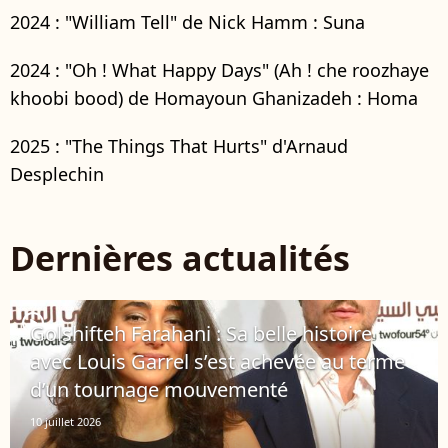
2024 : "William Tell" de Nick Hamm : Suna
2024 : "Oh ! What Happy Days" (Ah ! che roozhaye
khoobi bood) de Homayoun Ghanizadeh : Homa
2025 : "The Things That Hurts" d'Arnaud
Desplechin
Dernières actualités
player2
Golshifteh Farahani : Sa belle histoire
avec Louis Garrel s’est achevée au terme
d’un tournage mouvementé
10 juillet 2026