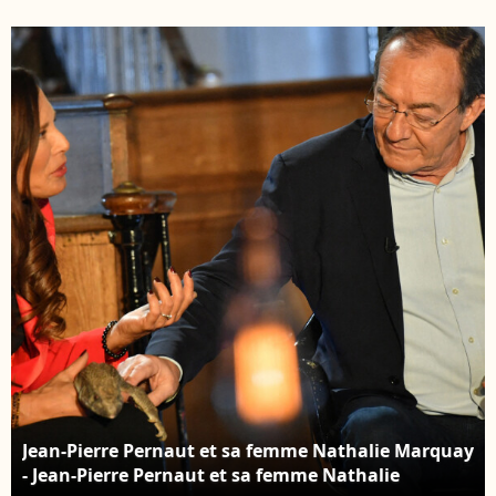
Marquay lors de
Pernaut et sa femme
l'enregistrement de
Nathalie Marquay lors
l'émission "Animaux
de l'enregistrement de
Stars" le 23 novembre
l'émission "Animaux
2021, qui sera diffusée
Stars" le 23 novembre
le 5 février 2022 sur la
2021, qui sera diffusée
chaine Animaux. ©
le 5 février 2022 sur la
Veeren/Bestimage
chaine Animaux.
L'ancien présentateur
du journal de 13h vient
de révéler d'être
atteint d'un cancer du
poumon ©
Veeren/Bestimage
Jean-Pierre Pernaut et sa femme Nathalie Marquay
- Jean-Pierre Pernaut et sa femme Nathalie