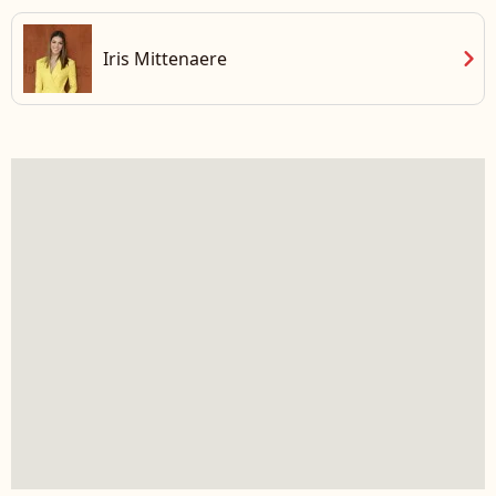
chevron_right
Iris Mittenaere