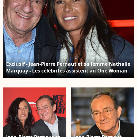
Exclusif - Jean-Pierre Pernaut et sa femme Nathalie
Marquay - Les célébrités assistent au One Woman
Show de l'humoriste E.Poux "Le syndrome du
Playmobil" au Casino de Paris, France, le 15 avril
2019. © Giancarlo Gorassini/Bestimage
Jean-Pierre Pernaut et
Jean-Pierre Pernaut -