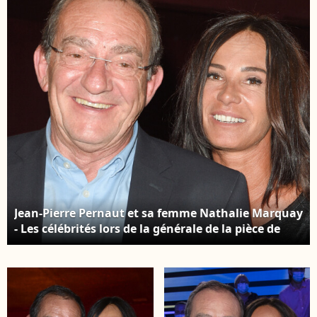
mars 2017. ©
Montparnasse à Paris,
Christophe Aubert via
France, le 24 mai 2018.
Bestimage
© Coadic
Guirec/Bestimage
Jean-Pierre Pernaut et sa femme Nathalie Marquay
- Les célébrités lors de la générale de la pièce de
théâtre "La Tête Dans Les Etoiles" au Théâtre de la
Gaîté-Montparnasse à Paris, France, le 24 mai
2018. © Coadic Guirec/Bestimage