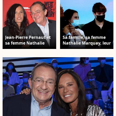
Jean-Pierre Pernaut et
Sa famille, sa femme
sa femme Nathalie
Nathalie Marquay, leur
Marquay - Soirée de
fils Tom Pernaut, Lou
gala de la comédie
Pernaut et son petit
musicale "West Side
Fils Léo - Dernier JT de
Story" à la Seine
Jean-Pierre Pernaut sur
Musicale à Boulogne-
TF1 aprés 33 ans de
Billancourt. ©
présentation. Paris, le
Giancarlo
18 Décembre 2020. ©
Gorassini/Bestimage
Dominique Jacovides /
Bestimage