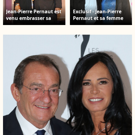
Jean-Pierre Pernaut est
Exclusif - Jean-Pierre
venu embrasser sa
Pernaut et sa femme
femme Nathalie
Nathalie Marquay-
Marquay lors du filage
Pernaut au concert des
de la pièce " Piège à
10 ans de l'association
Matignon " au Théâtre
"Tout le monde contre
des Variétés à Paris, le
le cancer" à
7 mars 2015.
Disneyland Paris.
Marne-la-Vallée, le 12
juin 2016. © Ausset
Lacroix-
Gorassini/Bestimage