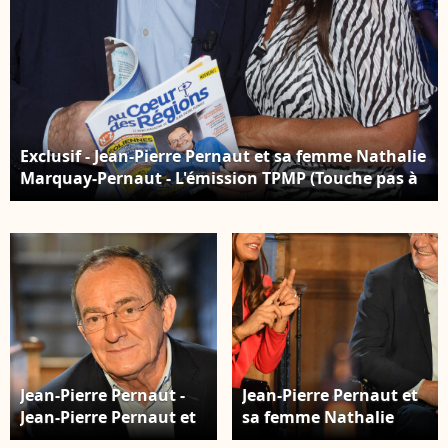
Exclusif - Jean-Pierre Pernaut et sa femme Nathalie
Marquay-Pernaut - L'émission TPMP (Touche pas à
Mon Poste) diffusée en direct le 31 Aout 2021 sur
C8, en présence de Jean-Pierre Pernaut venu
presenter son magazine "Au Coeur des Régions"
(bimestriel) avec le soutien de son épouse Nathalie
Marquay-Pernaut - Paris le 31 Aout 2021 © Jack
Tribeca / Bestimage
Jean-Pierre Pernaut -
Jean-Pierre Pernaut et
Jean-Pierre Pernaut et
sa femme Nathalie
sa femme Nathalie
Marquay - Jean-Pierre