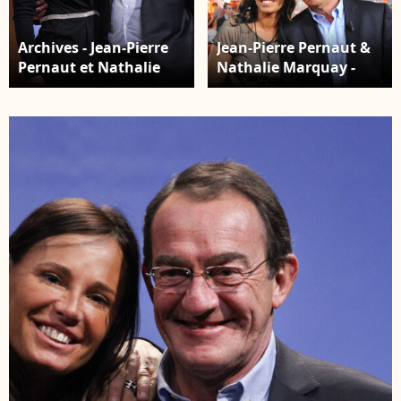
Archives - Jean-Pierre
Jean-Pierre Pernaut &
Pernaut et Nathalie
Nathalie Marquay -
Marquay - Répétitions
Enregistrement de
de la pièce de théâtre
l'émission "Vivement
"Piège à Matignon" à
Dimanche" le 14 mars
Paris. Le 16 février 2012
2012