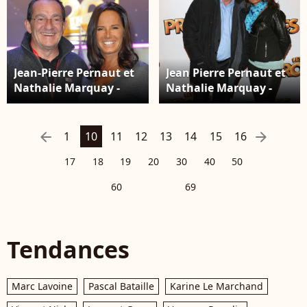
Jean-Pierre Pernaut et
Jean Pierre Pernaut et
Nathalie Marquay -
Nathalie Marquay -
Prolongation du
Premiere du film "Les
20eme anniversaire de
Profs" au Grand Rex a
Disneyland Paris, le 23
Paris, le 9 avril 2013.
arrow_left
arrow_right
1
10
11
12
13
14
15
16
mars 2013.
17
18
19
20
30
40
50
60
69
Tendances
Marc Lavoine
Pascal Bataille
Karine Le Marchand