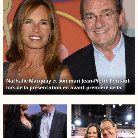
le 5 février 2022 sur la
chaine Animaux.
L'ancien présentateur
du journal de 13h vient
de révéler d'être
atteint d'un cancer du
poumon ©
Veeren/Bestimage
Nathalie Marquay et son mari Jean-Pierre Pernaut
lors de la présentation en avant-première de la
nouvelle attraction "Ratatouille : L'aventure
totalement toquée" à Disneyland Paris à Marne-la-
Vallée, le 21 juin 2014.