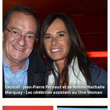
de l'enregistrement de
l'humoriste E.Poux "Le
l'émission "Animaux
syndrome du
Stars" le 23 novembre
Playmobil" au Casino
2021, qui sera diffusée
de Paris, France, le 15
le 5 février 2022 sur la
avril 2019. © Giancarlo
chaine Animaux.
Gorassini/Bestimage
L'ancien présentateur
du journal de 13h vient
de révéler d'être
atteint d'un cancer du
poumon ©
Veeren/Bestimage
Exclusif - Jean-Pierre Pernaut et sa femme Nathalie
Marquay - Les célébrités assistent au One Woman
Show de l'humoriste E.Poux "Le syndrome du
Playmobil" au Casino de Paris, France, le 15 avril
2019. © Giancarlo Gorassini/Bestimage