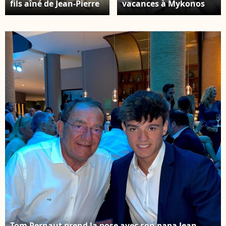
fils aîné de Jean-Pierre
vacances à Mykonos
Pernaut, issu de sa
avec sa femme
première union avec
Catherine et leurs deux
Dominique Bonnet -
enfants, Léo et Rose -
Instagram
Instagram
Tom Pernaut prend la pose avec son papa Jean-