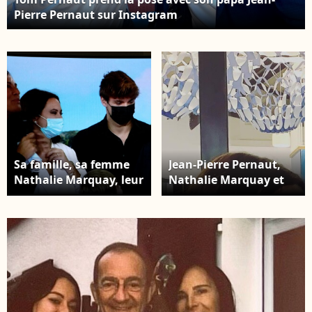
Pierre Pernaut sur Instagram
Sa famille, sa femme
Jean-Pierre Pernaut,
Nathalie Marquay, leur
Nathalie Marquay et
fils Tom Pernaut, Lou
leurs deux enfants,
Pernaut et son petit
Lou, 19 ans et Tom, 18
Fils Léo - Dernier JT de
ans
Jean-Pierre Pernaut sur
TF1 aprés 33 ans de
présentation. Paris, le
18 Décembre 2020. ©
Dominique Jacovides /