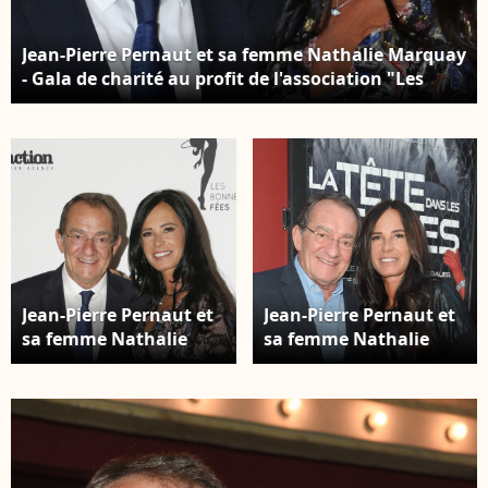
Jean-Pierre Pernaut et sa femme Nathalie Marquay
- Gala de charité au profit de l'association "Les
Bonnes fées" à l'hôtel d'Evreux, Place Vendôme à
Paris, le 20 mars 2017. © CVS/Bestimage
Jean-Pierre Pernaut et
Jean-Pierre Pernaut et
sa femme Nathalie
sa femme Nathalie
Marquay - Gala de
Marquay - Les
charité au profit de
célébrités lors de la
l'association "Les
générale de la pièce de
Bonnes fées" à l'hôtel
théâtre "La Tête Dans
d'Evreux, Place
Les Etoiles" au Théâtre
Vendôme à Paris, le 20
de la Gaîté-