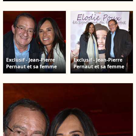
Marquay lors de l'enregistrement de l'émission
"Animaux Stars" le 23 novembre 2021, qui sera
diffusée le 5 février 2022 sur la chaine Animaux.
L'ancien présentateur du journal de 13h vient de
révéler d'être atteint d'un cancer du poumon ©
Veeren/Bestimage
Exclusif - Jean-Pierre
Exclusif - Jean-Pierre
Pernaut et sa femme
Pernaut et sa femme
Nathalie Marquay - Les
Nathalie Marquay - Les
célébrités assistent au
célébrités assistent au
One Woman Show de
One Woman Show de
l'humoriste E.Poux "Le
l'humoriste E.Poux "Le
syndrome du
syndrome du
Playmobil" au Casino
Playmobil" au Casino
de Paris, France, le 15
de Paris, France, le 15
avril 2019. © Giancarlo
avril 2019. © Giancarlo
Gorassini/Bestimage
Gorassini/Bestimage