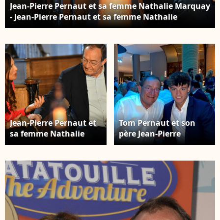
Jean-Pierre Pernaut et sa femme Nathalie Marquay
- Jean-Pierre Pernaut et sa femme Nathalie
Marquay lors de l'enregistrement de l'émission
"Animaux Stars" le 23 novembre 2021, qui sera
diffusée le 5 février 2022 sur la chaine Animaux.
L'ancien présentateur du journal de 13h vient de
révéler d'être atteint d'un cancer du poumon ©
Veeren/Bestimage
Jean-Pierre Pernaut et
Tom Pernaut et son
sa femme Nathalie
père Jean-Pierre
Marquay - Jean-Pierre
Pernaut
Pernaut et sa femme
Nathalie Marquay lors
de l'enregistrement de
l'émission "Animaux
Stars" le 23 novembre
2021, qui sera diffusée