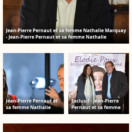
Tribeca / Bestimage
Jean-Pierre Pernaut et sa femme Nathalie Marquay
- Jean-Pierre Pernaut et sa femme Nathalie
Marquay lors de l'enregistrement de l'émission
"Animaux Stars" le 23 novembre 2021, qui sera
diffusée le 5 février 2022 sur la chaine Animaux.
L'ancien présentateur du journal de 13h vient de
révéler d'être atteint d'un cancer du poumon ©
Veeren/Bestimage
Jean-Pierre Pernaut et
Exclusif - Jean-Pierre
sa femme Nathalie
Pernaut et sa femme
Marquay - Jean-Pierre
Nathalie Marquay - Les
Pernaut et sa femme
célébrités assistent au
Nathalie Marquay lors
One Woman Show de