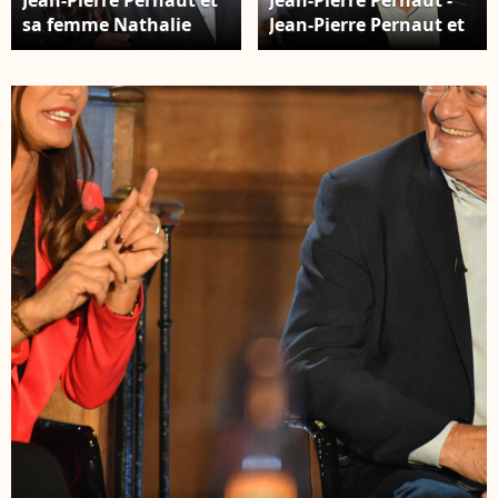
sa femme Nathalie
Jean-Pierre Pernaut et
Marquay - Soirée de
sa femme Nathalie
gala de la comédie
Marquay lors de
musicale "West Side
l'enregistrement de
Story" à la Seine
l'émission "Animaux
Musicale à Boulogne-
Stars" le 23 novembre
Billancourt. ©
2021, qui sera diffusée
Giancarlo
le 5 février 2022 sur la
Gorassini/Bestimage
chaine Animaux. ©
Veeren/Bestimage