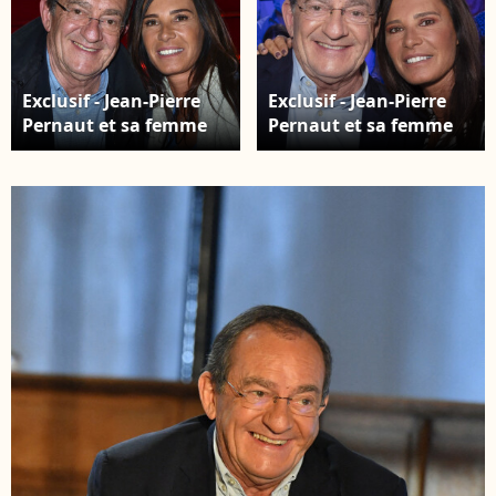
Exclusif - Jean-Pierre
Exclusif - Jean-Pierre
Pernaut et sa femme
Pernaut et sa femme
Nathalie Marquay - Les
Nathalie Marquay-
célébrités assistent au
Pernaut - L'émission
One Woman Show de
TPMP (Touche pas à
l'humoriste E.Poux "Le
Mon Poste) diffusée en
syndrome du
direct le 31 Aout 2021
Playmobil" au Casino
sur C8, en présence de
de Paris, France, le 15
Jean-Pierre Pernaut
avril 2019. © Giancarlo
venu presenter son
Gorassini/Bestimage
magazine "Au Coeur
des Régions"
(bimestriel) avec le
soutien de son épouse
Nathalie Marquay-
Pernaut - Paris le 31
Aout 2021 © Jack