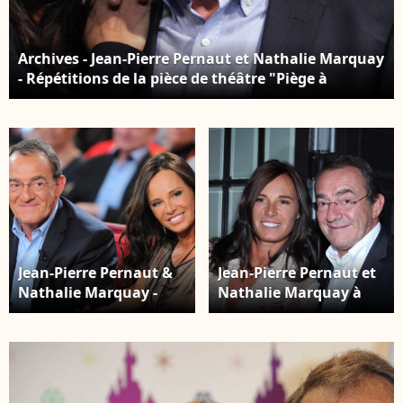
Archives - Jean-Pierre Pernaut et Nathalie Marquay
- Répétitions de la pièce de théâtre "Piège à
Matignon" à Paris. Le 16 février 2012
Jean-Pierre Pernaut &
Jean-Pierre Pernaut et
Nathalie Marquay -
Nathalie Marquay à
Enregistrement de
Paris en 2012
l'émission "Vivement
Dimanche" le 14 mars
2012 © Guillaume
Gaffiot /Bestimage