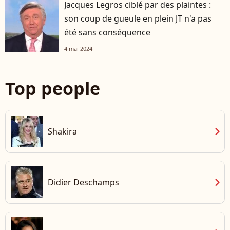
Jacques Legros ciblé par des plaintes :
son coup de gueule en plein JT n'a pas
été sans conséquence
4 mai 2024
Top people
chevron_right
Shakira
chevron_right
Didier Deschamps