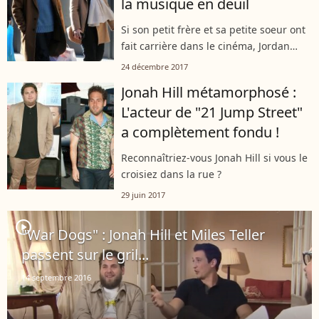
la musique en deuil
Si son petit frère et sa petite soeur ont
fait carrière dans le cinéma, Jordan
Feldstein s'était fait un nom dans le
24 décembre 2017
milieu musical, comme leur père.
Jonah Hill métamorphosé :
L'acteur de "21 Jump Street"
a complètement fondu !
Reconnaîtriez-vous Jonah Hill si vous le
croisiez dans la rue ?
29 juin 2017
player2
"War Dogs" : Jonah Hill et Miles Teller
passent sur le gril...
14 septembre 2016