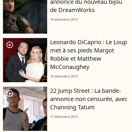
annonce du nouveau bijou
de DreamWorks
19 décembre 2013
Leonardo DiCaprio : Le Loup
player2
met à ses pieds Margot
Robbie et Matthew
McConaughey
18 décembre 2013
22 Jump Street : La bande-
player2
annonce non censurée, avec
Channing Tatum
17 décembre 2013