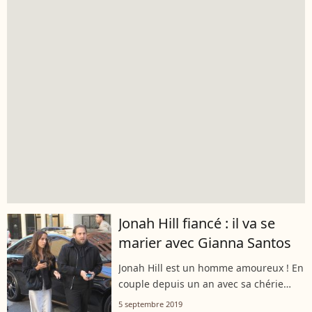
Jonah Hill fiancé : il va se
marier avec Gianna Santos
Jonah Hill est un homme amoureux ! En
couple depuis un an avec sa chérie
Gianna Santos, l'acteur oscarisé s'est
5 septembre 2019