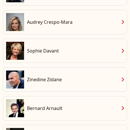
chevron_right
Audrey Crespo-Mara
chevron_right
Sophie Davant
chevron_right
Zinedine Zidane
chevron_right
Bernard Arnault