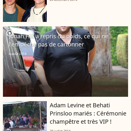
player2
Jonah Hill a repris du poids, ce qui ne
l'empêche pas de cartonner
4 août 2014
Adam Levine et Behati
Prinsloo mariés : Cérémonie
champêtre et très VIP !
20 juillet 2014