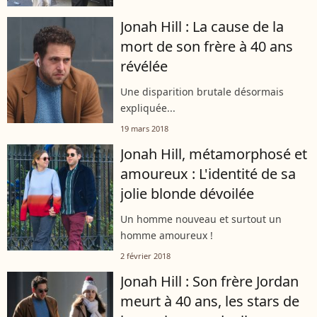
décidé à demander sa main. Très
prévoyante, la star de 21 Jump Street...
Jonah Hill : La cause de la
mort de son frère à 40 ans
révélée
Une disparition brutale désormais
expliquée...
19 mars 2018
Jonah Hill, métamorphosé et
amoureux : L'identité de sa
jolie blonde dévoilée
Un homme nouveau et surtout un
homme amoureux !
2 février 2018
Jonah Hill : Son frère Jordan
meurt à 40 ans, les stars de