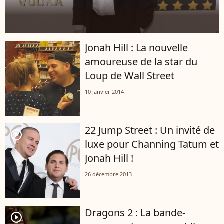
Jonah Hill : La nouvelle
amoureuse de la star du
Loup de Wall Street
10 janvier 2014
22 Jump Street : Un invité de
player2
luxe pour Channing Tatum et
Jonah Hill !
26 décembre 2013
Dragons 2 : La bande-
player2