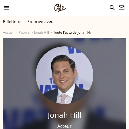
menu
search
newsletter
Billetterie
En privé avec
Accueil
People
Jonah Hill
Toute l'actu de Jonah Hill
Jonah Hill
Acteur