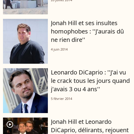
Jonah Hill et ses insultes
homophobes : ''J'aurais dû
ne rien dire''
4 juin 2014
Leonardo DiCaprio : ''J'ai vu
le crack tous les jours quand
j'avais 3 ou 4 ans''
5 février 2014
Jonah Hill et Leonardo
player2
DiCaprio, délirants, rejouent