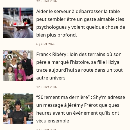
22 juillet 2026
Aider le serveur à débarrasser la table
peut sembler être un geste aimable : les
psychologues y voient quelque chose de
bien plus profond.
6 juillet 2026
Franck Ribéry : loin des terrains où son
player2
père a marqué l’histoire, sa fille Hiziya
trace aujourd’hui sa route dans un tout
autre univers
12 juillet 2026
“Sûrement ma dernière” : Shy’m adresse
un message à Jérémy Frérot quelques
heures avant un événement qu'ils ont
vécu ensemble
17 juillet 2026