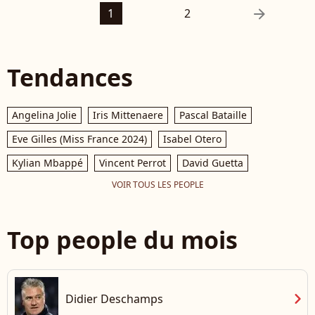
arrow_right
1
2
Tendances
Angelina Jolie
Iris Mittenaere
Pascal Bataille
Eve Gilles (Miss France 2024)
Isabel Otero
Kylian Mbappé
Vincent Perrot
David Guetta
VOIR TOUS LES PEOPLE
Top people du mois
chevron_right
Didier Deschamps