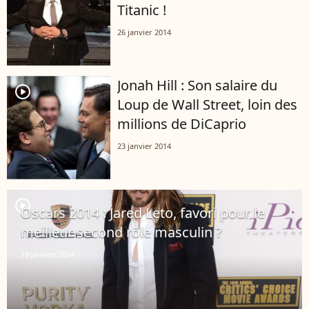
Titanic !
26 janvier 2014
Jonah Hill : Son salaire du
player2
Loup de Wall Street, loin des
millions de DiCaprio
23 janvier 2014
player2
Oscars 2014 : Jared Leto, favori pour le
meilleur second rôle masculin ?
19 janvier 2014