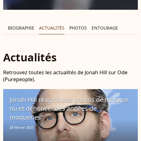
BIOGRAPHIE
ACTUALITÉS
PHOTOS
ENTOURAGE
Actualités
Retrouvez toutes les actualités de Jonah Hill sur Ode
(Purepeople).
Jonah Hill réagit à des photos de lui torse
nu et dénonce "des années de
moqueries"
28 février 2021