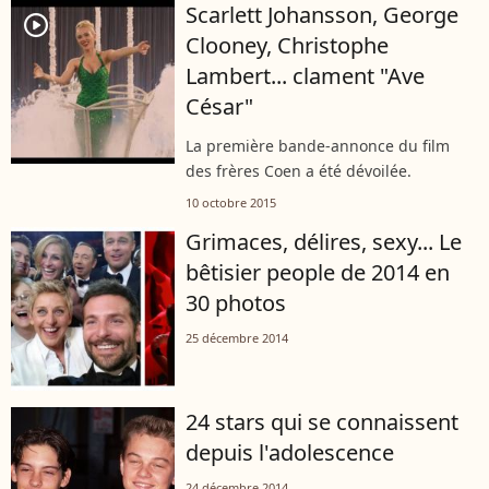
Scarlett Johansson, George
player2
Clooney, Christophe
Lambert... clament "Ave
César"
La première bande-annonce du film
des frères Coen a été dévoilée.
10 octobre 2015
Grimaces, délires, sexy... Le
bêtisier people de 2014 en
30 photos
25 décembre 2014
24 stars qui se connaissent
depuis l'adolescence
24 décembre 2014