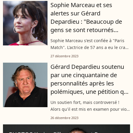
Sophie Marceau et ses
l'acteur, elle a décidé de...
alertes sur Gérard
Depardieu : "Beaucoup de
gens se sont retournés
contre moi"
Sophie Marceau s'est confiée à "Paris
Match". L'actrice de 57 ans a eu le cran
d'évoquer l'épineux cas de Gérard
27 décembre 2023
Depardieu. Et hors de question pour
Gérard Depardieu soutenu
elle de prendre totalement la défense...
par une cinquantaine de
personnalités après les
polémiques, une pétition qui
fait débat
Un soutien fort, mais controversé !
Alors qu'il est mis en examen pour viols
et plongé en plein scandale depuis la
26 décembre 2023
diffusion d'un "Complément d'Enquête"
centré sur ses attitudes et...