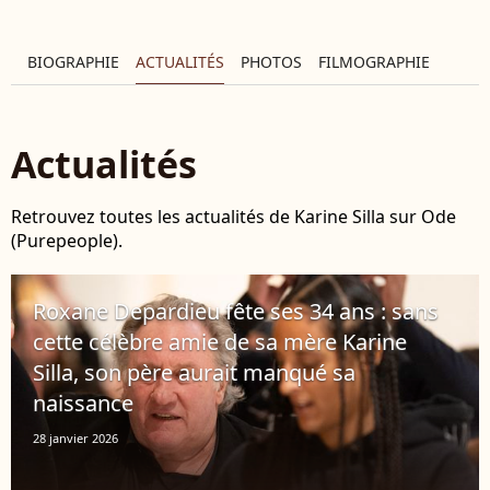
BIOGRAPHIE
ACTUALITÉS
PHOTOS
FILMOGRAPHIE
Actualités
Retrouvez toutes les actualités de Karine Silla sur Ode
(Purepeople).
Roxane Depardieu fête ses 34 ans : sans
cette célèbre amie de sa mère Karine
Silla, son père aurait manqué sa
naissance
28 janvier 2026