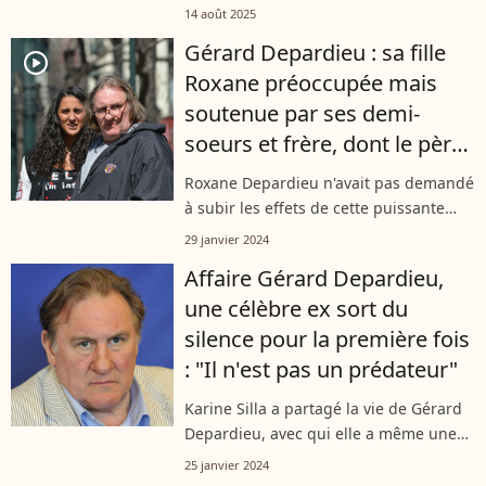
s'intéresse à une amitié pas comme les
14 août 2025
autres. Celle de Valeria Bruni-Tedeschi
Gérard Depardieu : sa fille
et Karine Silla. Elles ont aimé le...
player2
Roxane préoccupée mais
soutenue par ses demi-
soeurs et frère, dont le père
est un acteur célèbre
Roxane Depardieu n'avait pas demandé
à subir les effets de cette puissante
tempête médiatique liée aux
29 janvier 2024
accusations d'agressions sexuelles et
Affaire Gérard Depardieu,
viols contre son père Gérard. Loin de
une célèbre ex sort du
la...
silence pour la première fois
: "Il n'est pas un prédateur"
Karine Silla a partagé la vie de Gérard
Depardieu, avec qui elle a même une
fille, Roxane. Un temps silencieuse face
25 janvier 2024
aux nombreuses accusations qui visent