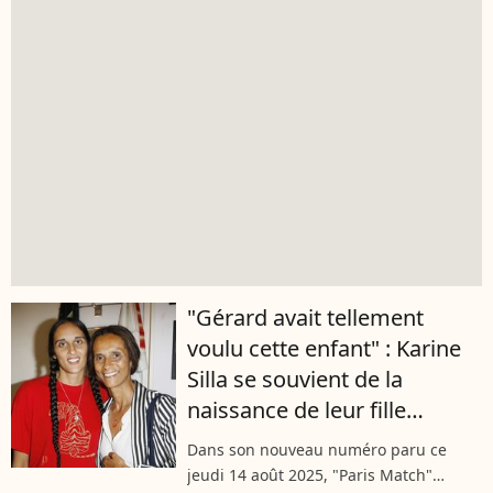
"Gérard avait tellement
voulu cette enfant" : Karine
Silla se souvient de la
naissance de leur fille
Roxane Depardieu, l'acteur
Dans son nouveau numéro paru ce
partagé entre deux femmes
jeudi 14 août 2025, "Paris Match"