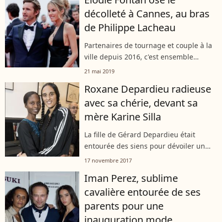
d'équitation, se déroulait...
décolleté à Cannes, au bras
de Philippe Lacheau
Partenaires de tournage et couple à la
ville depuis 2016, c'est ensemble
qu'Elodie Fontan et Philippe Lacheau
21 mai 2019
ont effectué leur montée des marches
Roxane Depardieu radieuse
ce 21 mai. L'occasion pour la
avec sa chérie, devant sa
comédienne...
mère Karine Silla
La fille de Gérard Depardieu était
entourée des siens pour dévoiler un
nouveau projet.
17 novembre 2017
Iman Perez, sublime
cavalière entourée de ses
parents pour une
inauguration mode