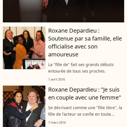
Roxane Depardieu :
Soutenue par sa famille, elle
officialise avec son
amoureuse
La "fille de" fait ses grands débuts
entourée de tous ses proches.
1 avril 2016
Roxane Depardieu : "Je suis
en couple avec une femme"
Se décrivant comme une "fille libre", la
fille de l'acteur se confie en toute
sincérité.
7 mars 2016