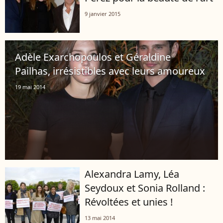
9 janvier 2015
Adèle Exarchopoulos et Géraldine
Pailhas, irrésistibles avec leurs amoureux
19 mai 2014
Alexandra Lamy, Léa
Seydoux et Sonia Rolland :
Révoltées et unies !
13 mai 2014