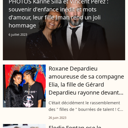
PHOTOS Karine Silla et Vincent Perez :
souvenir d'enfance inédit et mots
d'amour, leur fille Iman rend un joli
hommage
6 juillet 2023
Roxane Depardieu
amoureuse de sa compagne
Elia, la fille de Gérard
Depardieu rayonne devant
sa célèbre maman
C'était décidément le rassemblement
des " filles de " bourrées de talent ! Ce
week-end, alors que le Longines Paris
26 juin 2023
Eiffel Jumping, prestigieux concours
Elodie Fontan ose le