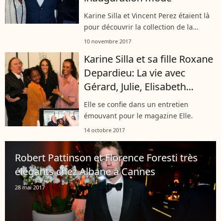
Karine Silla et Vincent Perez étaient là
pour découvrir la collection de la
maison Miasuki.
10 novembre 2017
Karine Silla et sa fille Roxane
Depardieu: La vie avec
Gérard, Julie, Elisabeth...
Elle se confie dans un entretien
émouvant pour le magazine Elle.
14 octobre 2017
Robert Pattinson et Florence Foresti très
élégants chez Albane à Cannes
28 mai 2017