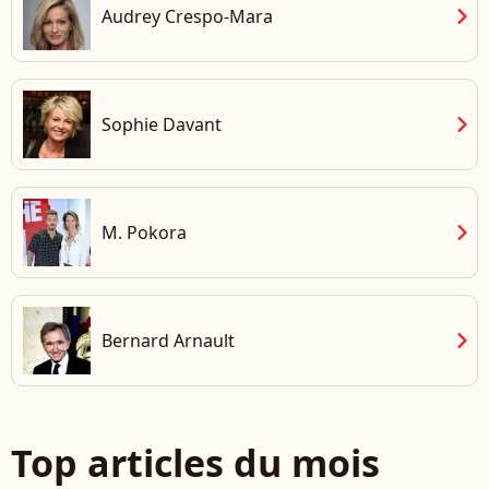
chevron_right
Audrey Crespo-Mara
chevron_right
Sophie Davant
chevron_right
M. Pokora
chevron_right
Bernard Arnault
Top articles du mois