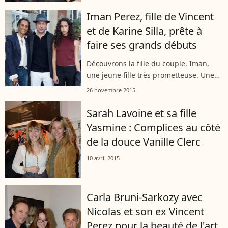
Iman Perez, fille de Vincent
et de Karine Silla, prête à
faire ses grands débuts
Découvrons la fille du couple, Iman,
une jeune fille très prometteuse. Une
parfaite "débutante"...
26 novembre 2015
Sarah Lavoine et sa fille
Yasmine : Complices au côté
de la douce Vanille Clerc
10 avril 2015
Carla Bruni-Sarkozy avec
Nicolas et son ex Vincent
Perez pour la beauté de l'art