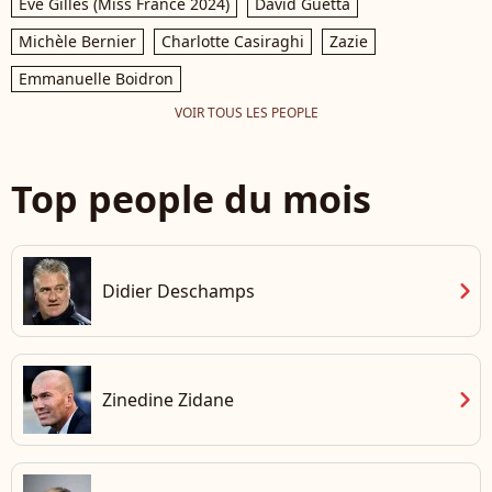
Eve Gilles (Miss France 2024)
David Guetta
Michèle Bernier
Charlotte Casiraghi
Zazie
Emmanuelle Boidron
VOIR TOUS LES PEOPLE
Top people du mois
chevron_right
Didier Deschamps
chevron_right
Zinedine Zidane