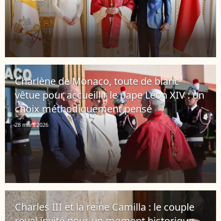
Charlène de Monaco, toute de blanc
vêtue pour accueillir le pape Léon XIV : un
choix méthodiquement pensé
28 mars 2026
Charles III et la reine Camilla : le couple
royal invité pour un moment historique