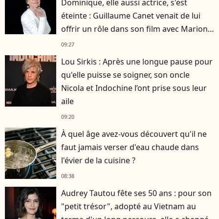
Dominique, elle aussi actrice, s'est
éteinte : Guillaume Canet venait de lui
offrir un rôle dans son film avec Marion
Cotillard
09:27
Lou Sirkis : Après une longue pause pour
qu'elle puisse se soigner, son oncle
Nicola et Indochine l’ont prise sous leur
aile
09:20
À quel âge avez-vous découvert qu'il ne
faut jamais verser d'eau chaude dans
l'évier de la cuisine ?
08:38
Audrey Tautou fête ses 50 ans : pour son
"petit trésor", adopté au Vietnam au