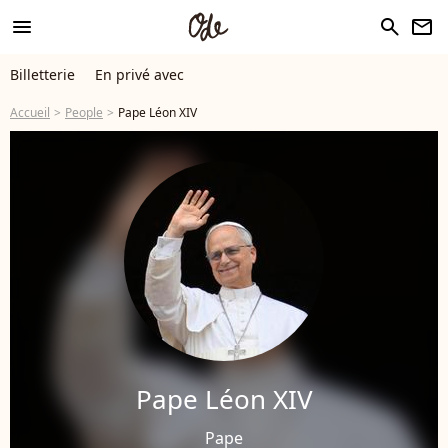
menu
search
newsletter
Billetterie
En privé avec
Accueil
People
Pape Léon XIV
Pape Léon XIV
Pape