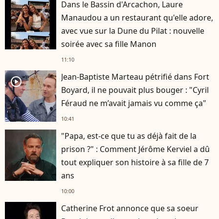
Dans le Bassin d'Arcachon, Laure
Manaudou a un restaurant qu'elle adore,
avec vue sur la Dune du Pilat : nouvelle
soirée avec sa fille Manon
11:10
Jean-Baptiste Marteau pétrifié dans Fort
player2
Boyard, il ne pouvait plus bouger : "Cyril
Féraud ne m’avait jamais vu comme ça"
10:41
"Papa, est-ce que tu as déjà fait de la
prison ?" : Comment Jérôme Kerviel a dû
tout expliquer son histoire à sa fille de 7
ans
10:00
Catherine Frot annonce que sa soeur