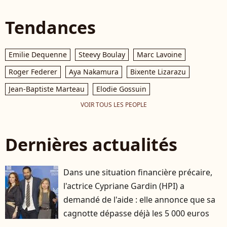
causes qui leur
au palais pricnier et
Albe
tiennent à cœur Le
photo officielle - Visite
Pri
Tendances
pape Léon XIV avec le
historique du pape
Mon
prince Albert II de
Léon XIV à Monaco le
202
Monaco, la princesse
28 mars 2026. © Bruno
Oli
Emilie Dequenne
Steevy Boulay
Marc Lavoine
Charlène,le prince
Bebert - Dominique
Mon
Jacques et la princesse
Jacovides / Bestimage
Roger Federer
Aya Nakamura
Bixente Lizarazu
Gabriella - Entretien
au palais pricnier et
Jean-Baptiste Marteau
Elodie Gossuin
photo officielle - Visite
VOIR TOUS LES PEOPLE
historique du pape
Léon XIV à Monaco le
28 mars 2026. © Bruno
Dernières actualités
Bebert - Dominique
Jacovides / Bestimage
Dans une situation financière précaire,
l'actrice Cypriane Gardin (HPI) a
demandé de l'aide : elle annonce que sa
cagnotte dépasse déjà les 5 000 euros