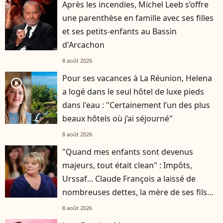
Après les incendies, Michel Leeb s’offre
une parenthèse en famille avec ses filles
et ses petits-enfants au Bassin
d'Arcachon
8 août 2026
Pour ses vacances à La Réunion, Helena
player2
a logé dans le seul hôtel de luxe pieds
dans l'eau : "Certainement l’un des plus
beaux hôtels où j’ai séjourné"
8 août 2026
"Quand mes enfants sont devenus
majeurs, tout était clean" : Impôts,
Urssaf... Claude François a laissé de
nombreuses dettes, la mère de ses fils
s'est occupée de tout
8 août 2026