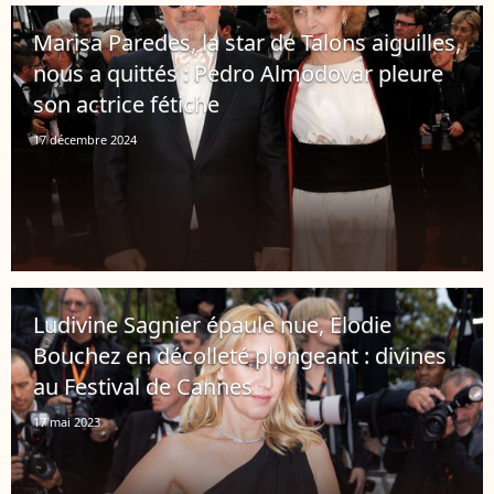
Marisa Paredes, la star de Talons aiguilles,
nous a quittés : Pedro Almodovar pleure
son actrice fétiche
17 décembre 2024
Ludivine Sagnier épaule nue, Elodie
Bouchez en décolleté plongeant : divines
au Festival de Cannes
17 mai 2023