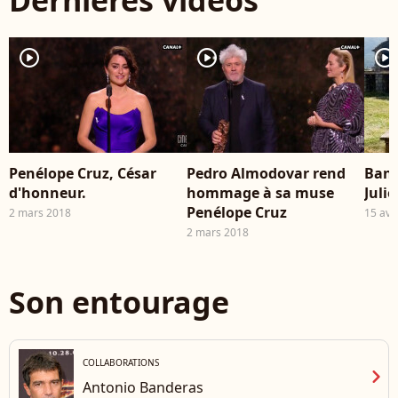
Dernières vidéos
2023 © Olivier Borde /
Oct
Bestimage
Ber
Be
player2
player2
player2
Penélope Cruz, César
Pedro Almodovar rend
Band
d'honneur.
hommage à sa muse
Julie
Penélope Cruz
2 mars 2018
15 avr
2 mars 2018
Son entourage
COLLABORATIONS
chevron_right
Antonio Banderas