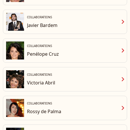
COLLABORATIONS
chevron_right
Javier Bardem
COLLABORATIONS
chevron_right
Penélope Cruz
COLLABORATIONS
chevron_right
Victoria Abril
COLLABORATIONS
chevron_right
Rossy de Palma