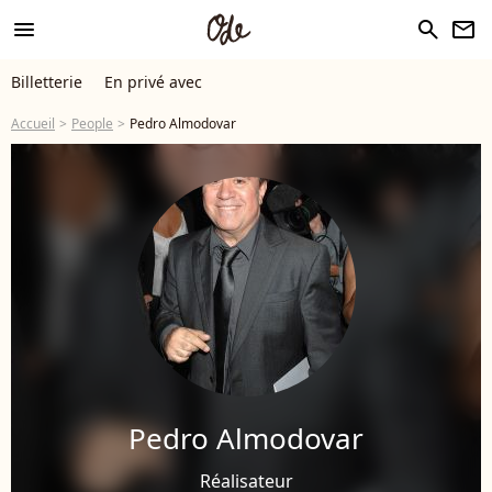
menu
search
newsletter
Billetterie
En privé avec
Accueil
People
Pedro Almodovar
Pedro Almodovar
Réalisateur