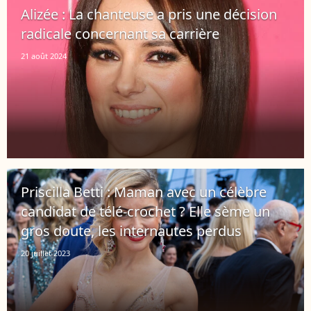
Alizée : La chanteuse a pris une décision
radicale concernant sa carrière
21 août 2024
Priscilla Betti : Maman avec un célèbre
candidat de télé-crochet ? Elle sème un
gros doute, les internautes perdus
20 juillet 2023