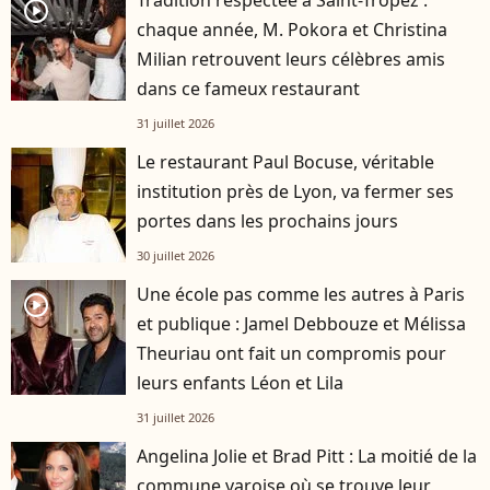
player2
chaque année, M. Pokora et Christina
Milian retrouvent leurs célèbres amis
dans ce fameux restaurant
31 juillet 2026
Le restaurant Paul Bocuse, véritable
institution près de Lyon, va fermer ses
portes dans les prochains jours
30 juillet 2026
Une école pas comme les autres à Paris
player2
et publique : Jamel Debbouze et Mélissa
Theuriau ont fait un compromis pour
leurs enfants Léon et Lila
31 juillet 2026
Angelina Jolie et Brad Pitt : La moitié de la
commune varoise où se trouve leur