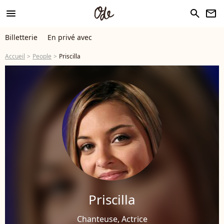
menu
search
newsletter
Billetterie
En privé avec
Accueil
People
Priscilla
Priscilla
Chanteuse, Actrice