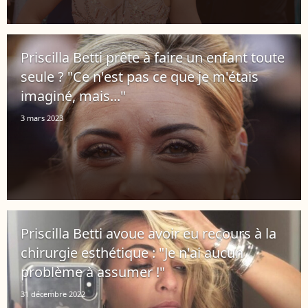
Priscilla Betti prête à faire un enfant toute
seule ? "Ce n'est pas ce que je m'étais
imaginé, mais..."
3 mars 2023
Priscilla Betti avoue avoir eu recours à la
chirurgie esthétique : "Je n'ai aucun
problème à assumer !"
31 décembre 2022