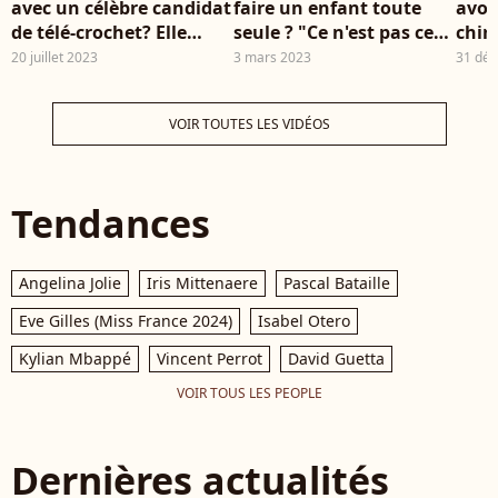
avec un célèbre candidat
faire un enfant toute
avoi
de télé-crochet? Elle
seule ? "Ce n'est pas ce
chir
sème un gros doute, les
que je m'étais imaginé,
n'ai
20 juillet 2023
3 mars 2023
31 dé
internautes perdus
mais..."
assu
VOIR TOUTES LES VIDÉOS
Tendances
Angelina Jolie
Iris Mittenaere
Pascal Bataille
Eve Gilles (Miss France 2024)
Isabel Otero
Kylian Mbappé
Vincent Perrot
David Guetta
VOIR TOUS LES PEOPLE
Dernières actualités