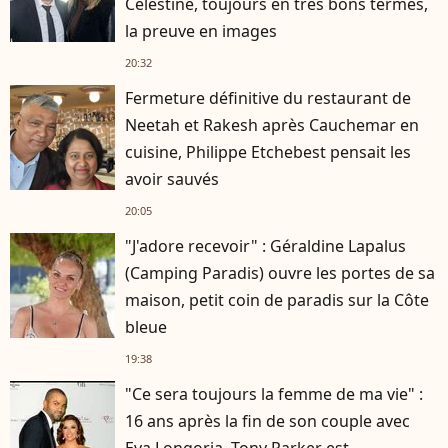
Célestine, toujours en très bons termes,
la preuve en images
20:32
Fermeture définitive du restaurant de
Neetah et Rakesh après Cauchemar en
cuisine, Philippe Etchebest pensait les
avoir sauvés
20:05
"J'adore recevoir" : Géraldine Lapalus
(Camping Paradis) ouvre les portes de sa
maison, petit coin de paradis sur la Côte
bleue
19:38
"Ce sera toujours la femme de ma vie" :
16 ans après la fin de son couple avec
Eva Longoria, Tony Parker est