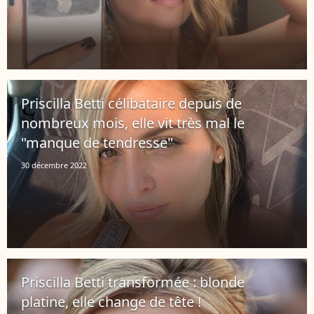
Priscilla Betti célibataire depuis de
nombreux mois, elle vit très mal le
"manque de tendresse"
30 décembre 2022
Priscilla Betti transformée : blonde
platine, elle change de tête !