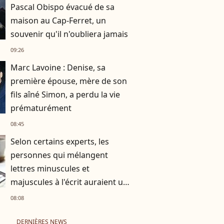
Pascal Obispo évacué de sa
maison au Cap-Ferret, un
souvenir qu'il n'oubliera jamais
09:26
Marc Lavoine : Denise, sa
première épouse, mère de son
fils aîné Simon, a perdu la vie
prématurément
08:45
Selon certains experts, les
personnes qui mélangent
lettres minuscules et
majuscules à l'écrit auraient un
besoin de se différencier
08:08
DERNIÈRES NEWS