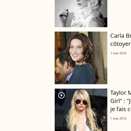
Carla Br
côtoyer
1 mai 2010
Taylor 
player2
Girl" : 
je fais 
1 mai 2010