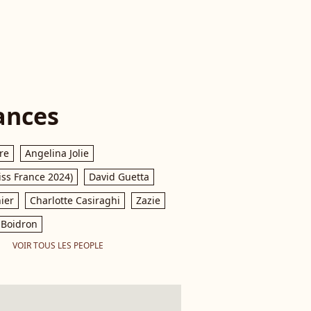
ances
re
Angelina Jolie
iss France 2024)
David Guetta
ier
Charlotte Casiraghi
Zazie
Boidron
VOIR TOUS LES PEOPLE