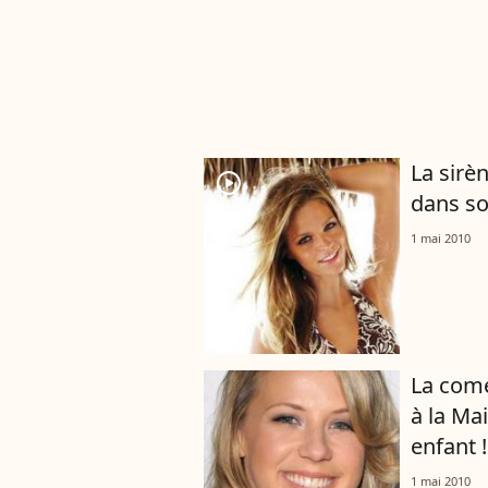
La sirè
player2
dans son
1 mai 2010
La comé
à la Ma
enfant !
1 mai 2010