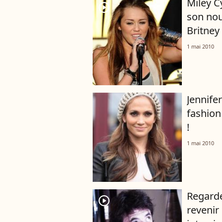
Miley C
player2
son nouv
Britney 
1 mai 2010
Jennifer
fashion
!
1 mai 2010
Regarde
player2
revenir