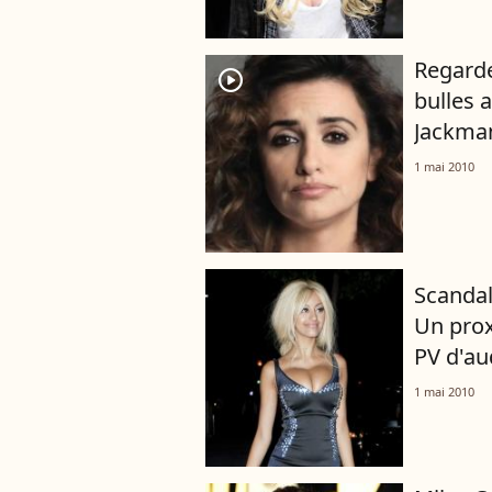
Regarde
player2
bulles 
Jackman
1 mai 2010
Scandal
Un prox
PV d'aud
1 mai 2010