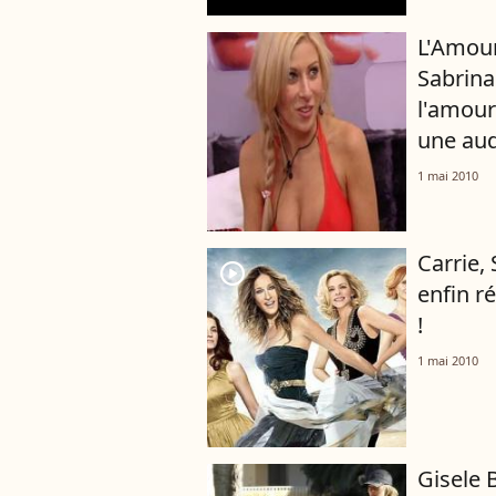
L'Amour
Sabrina
l'amour
une aud
1 mai 2010
Carrie,
player2
enfin 
!
1 mai 2010
Gisele 