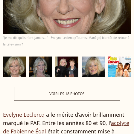
"Je me dis qu'ils n'ont jamais..." : Evelyne Leclercq (Tournez Manège) bientôt de retour à
la télévision ?
VOIR LES 18 PHOTOS
Evelyne Leclercq
a le mérite d'avoir brillamment
marqué le PAF. Entre les années 80 et 90, l'
acolyte
de Fabienne Égal
était constamment mise à