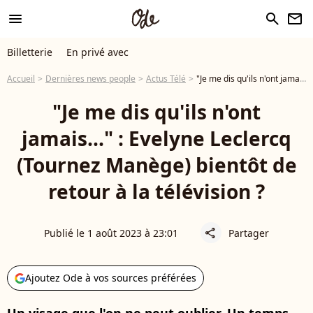
menu
search
newsletter
Billetterie
En privé avec
Accueil
Dernières news people
Actus Télé
"Je me dis qu'ils n'ont jamais..." : Evelyne Leclercq (Tournez Manège) bientôt de retour à la télévision ?
"Je me dis qu'ils n'ont
jamais..." : Evelyne Leclercq
(Tournez Manège) bientôt de
retour à la télévision ?
Publié le 1 août 2023 à 23:01
Partager
share
Ajoutez Ode à vos sources préférées