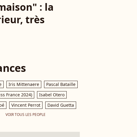
maison" : la
ieur, très
ances
e
Iris Mittenaere
Pascal Bataille
iss France 2024)
Isabel Otero
pé
Vincent Perrot
David Guetta
VOIR TOUS LES PEOPLE