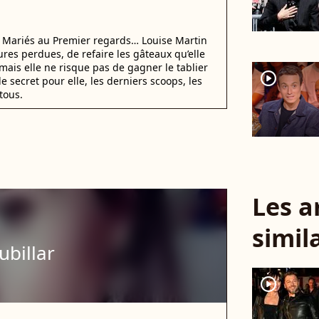
i Mariés au Premier regards… Louise Martin
ures perdues, de refaire les gâteaux qu’elle
mais elle ne risque pas de gagner le tablier
player2
e secret pour elle, les derniers scoops, les
tous.
Les a
simil
ubillar
player2