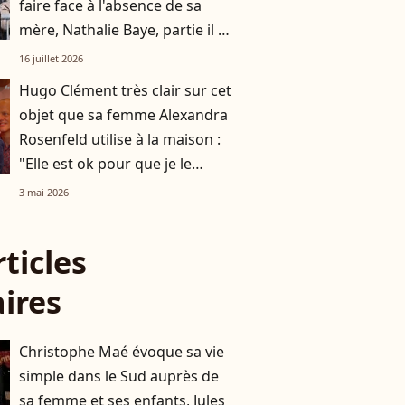
faire face à l'absence de sa
mère, Nathalie Baye, partie il y
a trois mois
16 juillet 2026
Hugo Clément très clair sur cet
objet que sa femme Alexandra
Rosenfeld utilise à la maison :
"Elle est ok pour que je le
dise..."
3 mai 2026
rticles
aires
Christophe Maé évoque sa vie
simple dans le Sud auprès de
sa femme et ses enfants, Jules