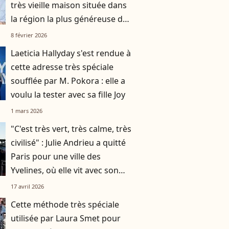
très vieille maison située dans
la région la plus généreuse de
France où ils ont passé de si
8 février 2026
belles heures
Laeticia Hallyday s'est rendue à
cette adresse très spéciale
soufflée par M. Pokora : elle a
voulu la tester avec sa fille Joy
1 mars 2026
"C'est très vert, très calme, très
civilisé" : Julie Andrieu a quitté
Paris pour une ville des
Yvelines, où elle vit avec son
mari et leurs deux enfants
17 avril 2026
Cette méthode très spéciale
utilisée par Laura Smet pour