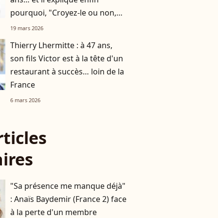
pourquoi, "Croyez-le ou non,
c'est la clé"
19 mars 2026
Thierry Lhermitte : à 47 ans,
son fils Victor est à la tête d'un
restaurant à succès… loin de la
France
6 mars 2026
rticles
aires
"Sa présence me manque déjà"
: Anaïs Baydemir (France 2) face
à la perte d'un membre