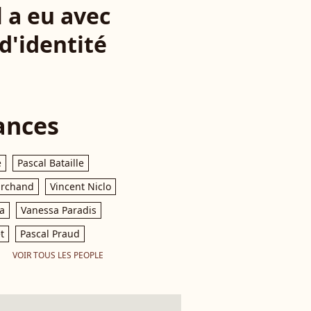
l a eu avec
d'identité
ances
e
Pascal Bataille
archand
Vincent Niclo
a
Vanessa Paradis
t
Pascal Praud
VOIR TOUS LES PEOPLE