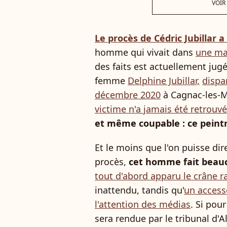
VOIR
Le procès de Cédric Jubillar 
homme qui vivait dans
une ma
des faits est actuellement ju
femme
Delphine Jubillar,
dispa
décembre 2020
à Cagnac-les-Mi
victime n'a jamais été retrouvé
et même coupable : ce peintr
Et le moins que l'on puisse dir
procès,
cet homme fait beauco
tout d'abord apparu le crâne r
inattendu, tandis qu'
un accesso
l'attention des médias
. Si pou
sera rendue par le tribunal d'A