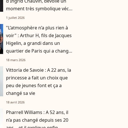
d'Ingrid Chauvin, dévoile un
moment très symbolique vécu
avec leur fils Tom, 10 ans
1 juillet 2026
"L’atmosphère n’a plus rien à
voir" : Arthur H, fils de Jacques
Higelin, a grandi dans un
quartier de Paris qui a changé
du tout au tout
18 mars 2026
Vittoria de Savoie : A 22 ans, la
princesse a fait un choix que
peu de jeunes font et ça a
changé sa vie
18 avril 2026
Pharrell Williams : A 52 ans, il
n’a pas changé depuis ses 20
ans… et il explique enfin