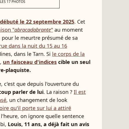
 LES 17 PHOTOS
a débuté le 22 septembre 2025
. Cet
ison "
abracadabrante
"
au moment
gé pour le meurtre présumé de sa
rue dans la nuit du 15 au 16
nes, dans le Tarn. Si
le corps de la
,
un faisceau d'indices
cible un seul
e-plaquiste.
e, c'est que depuis l'ouverture du
up parler de lui
. La raison ?
Il est
asé
, un changement de look
ire qu'il porte sur lui a attiré
r l'heure, on ignore quelle sentence
lbi,
Louis, 11 ans, a déjà fait un avis