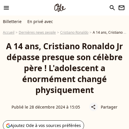
menu
search
newsletter
Billetterie
En privé avec
Accueil
Dernières news people
Cristiano Ronaldo
A 14 ans, Cristiano Ronaldo Jr dépasse presque son célèbre père ! L'adolescent a énormément changé physiquement
A 14 ans, Cristiano Ronaldo Jr
dépasse presque son célèbre
père ! L'adolescent a
énormément changé
physiquement
Publié le 28 décembre 2024 à 15:05
Partager
share
Ajoutez Ode à vos sources préférées