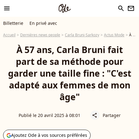
menu
search
newsletter
Billetterie
En privé avec
Accueil
Dernières news people
Carla Bruni-Sarkozy
Actus Mode
À 57 ans, Carla Bruni fait part de sa méthode pour garder une taille fine : "C'est adapté aux femmes de mon âge"
À 57 ans, Carla Bruni fait
part de sa méthode pour
garder une taille fine : "C'est
adapté aux femmes de mon
âge"
Publié le 20 avril 2025 à 08:01
Partager
share
Ajoutez Ode à vos sources préférées