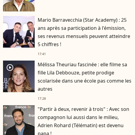
Mario Barravecchia (Star Academy) : 25
ans après sa participation à l'émission,
ses revenus mensuels peuvent atteindre
5 chiffres !
17:41
Mélissa Theuriau fascinée : elle filme sa
player2
fille Lila Debbouze, petite prodige
scolarisée dans une école pas comme les
autres
17:28
"Partir à deux, revenir à trois" : Avec son
compagnon lui aussi dans le milieu,
Adrien Rohard (Télématin) est devenu
papa !