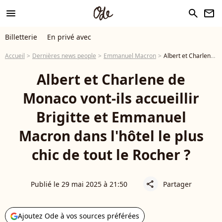
menu
search
newsletter
Billetterie
En privé avec
Accueil
Dernières news people
Emmanuel Macron
Albert et Charlene de Monaco vont-ils accueillir Brigitte et Emmanuel Macron dans l'hôtel le plus chic de tout le Rocher ?
Albert et Charlene de
Monaco vont-ils accueillir
Brigitte et Emmanuel
Macron dans l'hôtel le plus
chic de tout le Rocher ?
Publié le 29 mai 2025 à 21:50
Partager
share
Ajoutez Ode à vos sources préférées