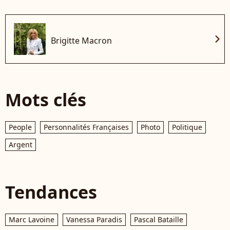
chevron_right
Brigitte Macron
Mots clés
People
Personnalités Françaises
Photo
Politique
Argent
Tendances
Marc Lavoine
Vanessa Paradis
Pascal Bataille