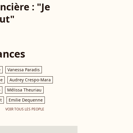
cière : "Je
out"
ances
e
Vanessa Paradis
le
Audrey Crespo-Mara
o
Mélissa Theuriau
t
Emilie Dequenne
VOIR TOUS LES PEOPLE