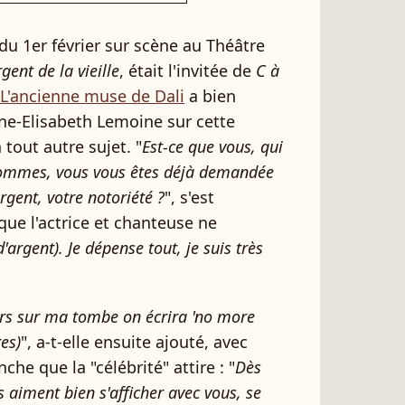
 du 1er février sur scène au Théâtre
gent de la vieille
, était l'invitée de
C à
L'ancienne muse de Dali
a bien
ne-Elisabeth Lemoine sur cette
 tout autre sujet. "
Est-ce que vous, qui
s hommes, vous vous êtes déjà demandée
rgent, votre notoriété ?
", s'est
ue l'actrice et chanteuse ne
d'argent). Je dépense tout, je suis très
eurs sur ma tombe on écrira 'no more
es)
", a-t-elle ensuite ajouté, avec
he que la "célébrité" attire : "
Dès
s aiment bien s'afficher avec vous, se