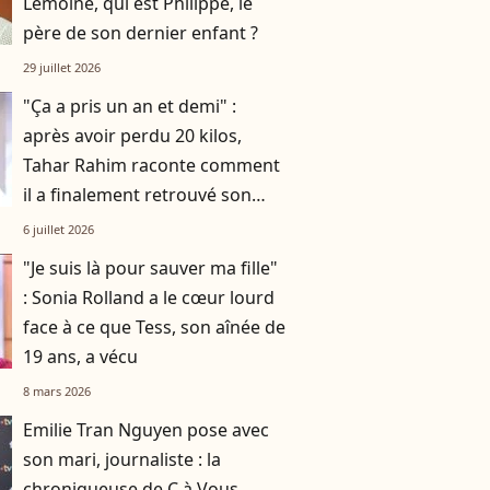
Lemoine, qui est Philippe, le
père de son dernier enfant ?
29 juillet 2026
"Ça a pris un an et demi" :
après avoir perdu 20 kilos,
Tahar Rahim raconte comment
il a finalement retrouvé son
énergie vitale
6 juillet 2026
"Je suis là pour sauver ma fille"
: Sonia Rolland a le cœur lourd
face à ce que Tess, son aînée de
19 ans, a vécu
8 mars 2026
Emilie Tran Nguyen pose avec
son mari, journaliste : la
chroniqueuse de C à Vous