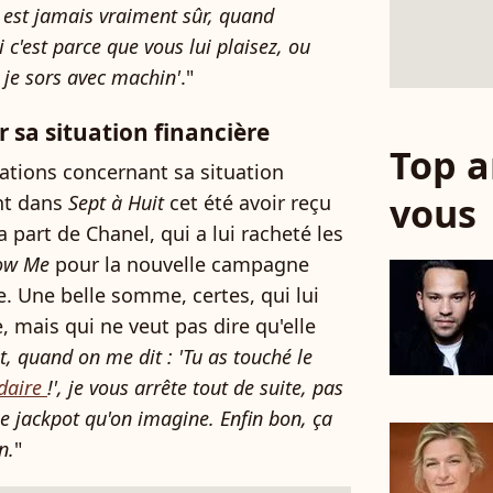
 est jamais vraiment sûr, quand
i c'est parce que vous lui plaisez, ou
i je sors avec machin'
."
r sa situation financière
Top a
lations concernant sa situation
vous
ant dans
Sept à Huit
cet été avoir reçu
a part de Chanel, qui a lui racheté les
ow Me
pour la nouvelle campagne
. Une belle somme, certes, qui lui
, mais qui ne veut pas dire qu'elle
it, quand on me dit : 'Tu as touché le
rdaire
!', je vous arrête tout de suite, pas
nse jackpot qu'on imagine. Enfin bon, ça
n.
"