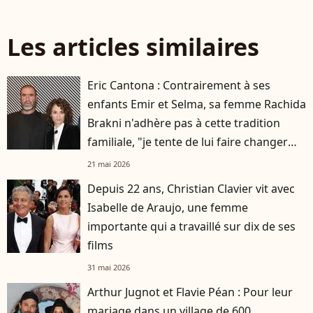
Les articles similaires
Eric Cantona : Contrairement à ses
enfants Emir et Selma, sa femme Rachida
Brakni n'adhère pas à cette tradition
familiale, "je tente de lui faire changer
d'avis"
21 mai 2026
Depuis 22 ans, Christian Clavier vit avec
Isabelle de Araujo, une femme
importante qui a travaillé sur dix de ses
films
31 mai 2026
Arthur Jugnot et Flavie Péan : Pour leur
mariage dans un village de 600