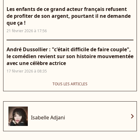
Les enfants de ce grand acteur français refusent
de profiter de son argent, pourtant il ne demande
que ça !
21 février 2026 à 17:56
André Dussollier : "c'était difficile de faire couple",
le comédien revient sur son histoire mouvementée
avec une célèbre actrice
17 février 2026 à 08:35
TOUS LES ARTICLES
chevron_right
Isabelle Adjani