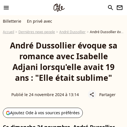
menu
search
newsletter
Billetterie
En privé avec
Accueil
Dernières news people
André Dussollier
André Dussollier évoque sa romance avec Isabelle Adjani lorsqu'elle avait 19 ans : "Elle était sublime"
André Dussollier évoque sa
romance avec Isabelle
Adjani lorsqu'elle avait 19
ans : "Elle était sublime"
Publié le 24 novembre 2024 à 13:14
Partager
share
Ajoutez Ode à vos sources préférées