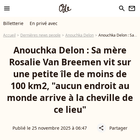
menu
search
newsletter
Billetterie
En privé avec
Accueil
Dernières news people
Anouchka Delon
Anouchka Delon : Sa mère Rosalie Van Breemen vit sur une petite île de moins de 100 km2, "aucun endroit au monde arrive à la cheville de ce lieu"
Anouchka Delon : Sa mère
Rosalie Van Breemen vit sur
une petite île de moins de
100 km2, "aucun endroit au
monde arrive à la cheville de
ce lieu"
Publié le 25 novembre 2025 à 06:47
Partager
share