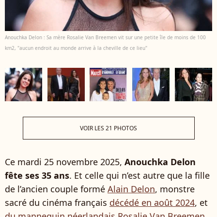
Anouchka Delon : Sa mère Rosalie Van Breemen vit sur une petite île de moins de 100
km2, "aucun endroit au monde arrive à la cheville de ce lieu"
VOIR LES 21 PHOTOS
Ce mardi 25 novembre 2025,
Anouchka Delon
fête ses 35 ans
. Et celle qui n’est autre que la fille
de l’ancien couple formé
Alain Delon
, monstre
sacré du cinéma français
décédé en août 2024
, et
du mannequin néerlandais Rosalie Van Breemen
,