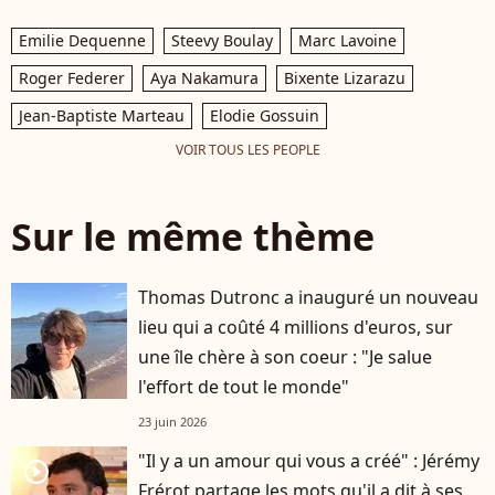
Emilie Dequenne
Steevy Boulay
Marc Lavoine
Roger Federer
Aya Nakamura
Bixente Lizarazu
Jean-Baptiste Marteau
Elodie Gossuin
VOIR TOUS LES PEOPLE
Sur le même thème
Thomas Dutronc a inauguré un nouveau
lieu qui a coûté 4 millions d'euros, sur
une île chère à son coeur : "Je salue
l'effort de tout le monde"
23 juin 2026
"Il y a un amour qui vous a créé" : Jérémy
player2
Frérot partage les mots qu'il a dit à ses