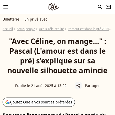
menu
search
newsletter
Billetterie
En privé avec
Accueil
Actus people
Actus Télé-réalité
L'amour est dans le pré 2025
"
"Avec Céline, on mange..." :
Pascal (L'amour est dans le
pré) s'explique sur sa
nouvelle silhouette amincie
Publié le 21 août 2025 à 13:22
Partager
share
Ajoutez Ode à vos sources préférées