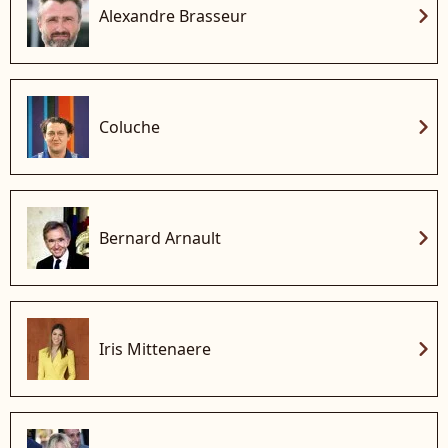
chevron_right
Alexandre Brasseur
chevron_right
Coluche
chevron_right
Bernard Arnault
chevron_right
Iris Mittenaere