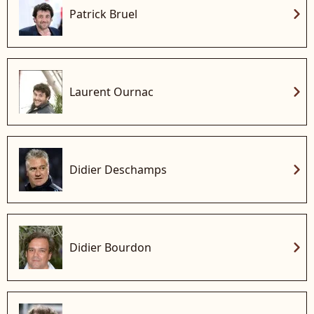
chevron_right
Patrick Bruel
chevron_right
Laurent Ournac
chevron_right
Didier Deschamps
chevron_right
Didier Bourdon