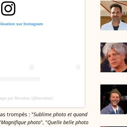
blication sur Instagram
rtage par Benabar (@benabar)
pas trompés : "
Sublime photo et quand
"
Magnifique photo
", "
Quelle belle photo