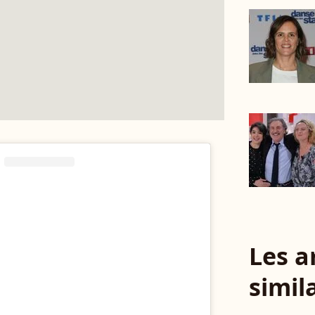
Les a
simil