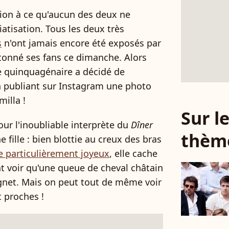
ntion à ce qu'aucun des deux ne
atisation. Tous les deux très
s
n'ont jamais encore été exposés par
étonné ses fans ce dimanche. Alors
le quinquagénaire a décidé de
en publiant sur Instagram une photo
milla !
Sur 
ur l'inoubliable interprète du
Dîner
thèm
 fille : bien blottie au creux des bras
e particulièrement joyeux
, elle cache
nt voir qu'une queue de cheval châtain
ignet. Mais on peut tout de même voir
t proches !