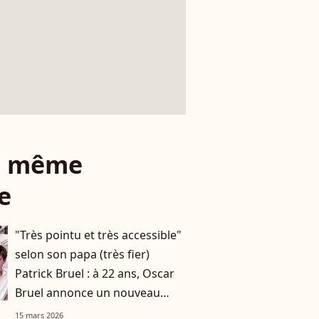
le même
e
"Très pointu et très accessible"
selon son papa (très fier)
Patrick Bruel : à 22 ans, Oscar
Bruel annonce un nouveau
projet lié aux neurosciences
15 mars 2026