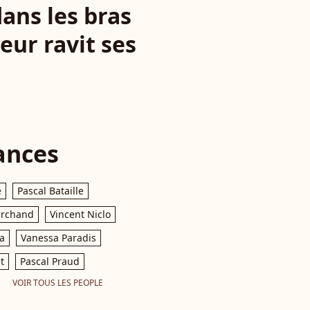
ans les bras
eur ravit ses
ances
e
Pascal Bataille
archand
Vincent Niclo
a
Vanessa Paradis
t
Pascal Praud
VOIR TOUS LES PEOPLE