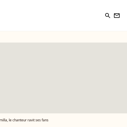
search
newsletter
lla, le chanteur ravit ses fans