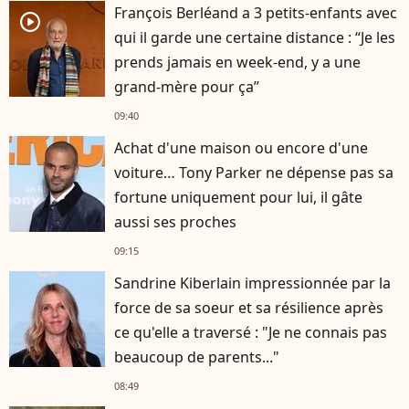
François Berléand a 3 petits-enfants avec
player2
qui il garde une certaine distance : “Je les
prends jamais en week-end, y a une
grand-mère pour ça”
09:40
Achat d'une maison ou encore d'une
voiture… Tony Parker ne dépense pas sa
fortune uniquement pour lui, il gâte
aussi ses proches
09:15
Sandrine Kiberlain impressionnée par la
force de sa soeur et sa résilience après
ce qu'elle a traversé : "Je ne connais pas
beaucoup de parents..."
08:49