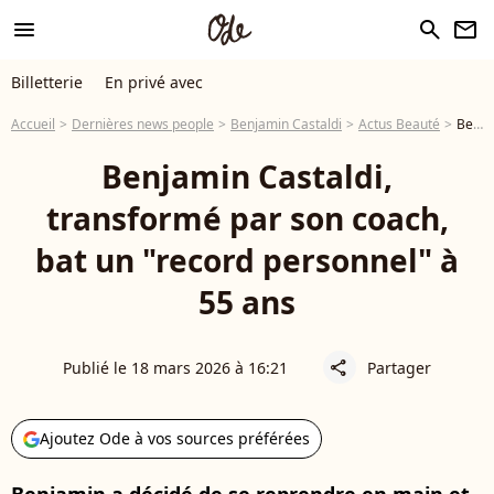
menu
search
newsletter
Billetterie
En privé avec
Accueil
Dernières news people
Benjamin Castaldi
Actus Beauté
Benjamin Castaldi, transformé par son coach, bat un "record personnel" à 55 ans
Benjamin Castaldi,
transformé par son coach,
bat un "record personnel" à
55 ans
Publié le 18 mars 2026 à 16:21
Partager
share
Ajoutez Ode à vos sources préférées