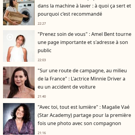
dans la machine à laver : à quoi ça sert et
pourquoi c’est recommandé
22:27
"Prenez soin de vous" : Amel Bent tourne
player2
une page importante et s'adresse à son
public
22:03
"Sur une route de campagne, au milieu
de la France" : L'actrice Minnie Driver a
eu un accident de voiture
21:40
"Avec toi, tout est lumière" : Magalie Vaé
(Star Academy) partage pour la première
fois une photo avec son compagnon
21:16