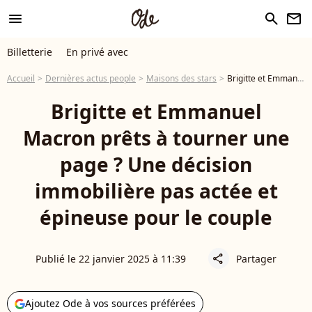
menu
search
newsletter
Billetterie
En privé avec
Accueil
Dernières actus people
Maisons des stars
Brigitte et Emmanuel Macron prêts à tourner une page ? Une décision immobilière pas actée et épineuse pour le couple
Brigitte et Emmanuel
Macron prêts à tourner une
page ? Une décision
immobilière pas actée et
épineuse pour le couple
Publié le 22 janvier 2025 à 11:39
Partager
share
Ajoutez Ode à vos sources préférées