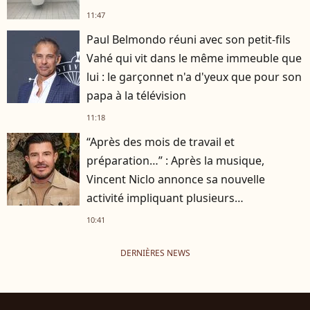
11:47
Paul Belmondo réuni avec son petit-fils
Vahé qui vit dans le même immeuble que
lui : le garçonnet n'a d'yeux que pour son
papa à la télévision
11:18
“Après des mois de travail et
préparation…” : Après la musique,
Vincent Niclo annonce sa nouvelle
activité impliquant plusieurs
personnalités
10:41
DERNIÈRES NEWS