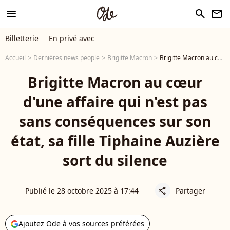
menu
search
newsletter
Billetterie
En privé avec
Accueil
Dernières news people
Brigitte Macron
Brigitte Macron au cœur d'une affaire qui n'est pas sans conséquences sur son état, sa fille Tiphaine Auzière sort du silence
Brigitte Macron au cœur
d'une affaire qui n'est pas
sans conséquences sur son
état, sa fille Tiphaine Auzière
sort du silence
Publié le 28 octobre 2025 à 17:44
Partager
share
Ajoutez Ode à vos sources préférées