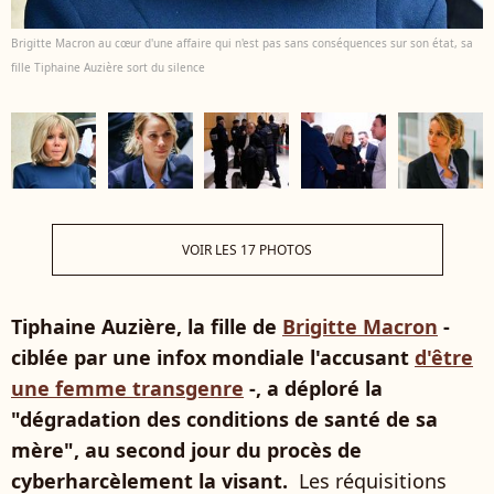
Brigitte Macron au cœur d'une affaire qui n'est pas sans conséquences sur son état, sa
fille Tiphaine Auzière sort du silence
VOIR LES 17 PHOTOS
Tiphaine Auzière, la fille de
Brigitte Macron
-
ciblée par une infox mondiale l'accusant
d'être
une femme transgenre
-, a déploré la
"dégradation des conditions de santé de sa
mère", au second jour du procès de
cyberharcèlement la visant.
Les réquisitions