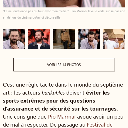
"Ça ne fonctionne pas du tout avec mon métier" : Pio Marmaï lève le voile sur sa passion
en dehors du cinéma qu'on lui déconseille
VOIR LES 14 PHOTOS
C'est une règle tacite dans le monde du septième
art : les acteurs
bankables
doivent
éviter les
sports extrêmes pour des questions
d'assurance et de sécurité sur les tournages
.
Une consigne que
Pio Marmaï
avoue avoir un peu
de mal à respecter. De passage au
Festival de