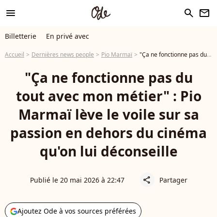
menu
search
newsletter
Billetterie
En privé avec
Accueil
Dernières news people
Pio Marmaï
"Ça ne fonctionne pas du tout avec mon métier" : Pio Marmaï lève le voile sur sa passion en dehors du cinéma qu'on lui déconseille
"Ça ne fonctionne pas du
tout avec mon métier" : Pio
Marmaï lève le voile sur sa
passion en dehors du cinéma
qu'on lui déconseille
Publié le 20 mai 2026 à 22:47
Partager
share
Ajoutez Ode à vos sources préférées