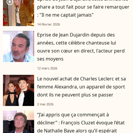
player2
phare a tout fait pour se faire remarquer
: "Il ne me captait jamais"
14 février 2026
Eprise de Jean Dujardin depuis des
player2
années, cette célèbre chanteuse lui
ouvre son cœur en direct, l'acteur perd
ses moyens
12 mars 2026
Le nouvel achat de Charles Leclerc et sa
femme Alexandra, un appareil de sport
dont ils ne peuvent plus se passer
2 mai 2026
“J’ai appris que ça commençait à
player2
décliner” : François Cluzet évoque l’état
de Nathalie Baye alors qu’il espérait