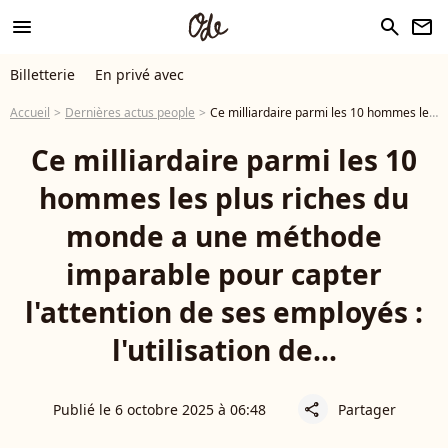
menu
search
newsletter
Billetterie
En privé avec
Accueil
Dernières actus people
Ce milliardaire parmi les 10 hommes les plus riches du monde a une méthode imparable pour capter l'attention de ses employés : l'utilisation de...
Ce milliardaire parmi les 10
hommes les plus riches du
monde a une méthode
imparable pour capter
l'attention de ses employés :
l'utilisation de...
Publié le 6 octobre 2025 à 06:48
Partager
share