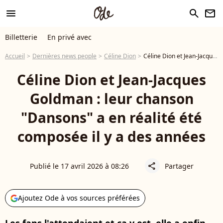
menu
search
newsletter
Billetterie
En privé avec
Accueil
Dernières news people
Céline Dion
Céline Dion et Jean-Jacques Goldman : leur chanson "Dansons" a en réalité été composée il y a des années
Céline Dion et Jean-Jacques
Goldman : leur chanson
"Dansons" a en réalité été
composée il y a des années
Publié le 17 avril 2026 à 08:26
Partager
share
Ajoutez Ode à vos sources préférées