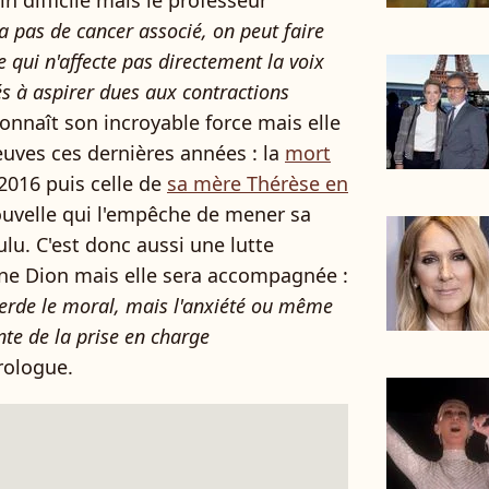
in difficile mais le professeur
y a pas de cancer associé, on peut faire
e qui n'affecte pas directement la voix
és à aspirer dues aux contractions
connaît son incroyable force mais elle
reuves ces dernières années : la
mort
2016 puis celle de
sa mère Thérèse en
ouvelle qui l'empêche de mener sa
ulu. C'est donc aussi une lutte
ine Dion mais elle sera accompagnée :
 perde le moral, mais
l'anxiété ou même
nte de la prise en charge
urologue.