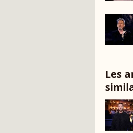
Les a
simil