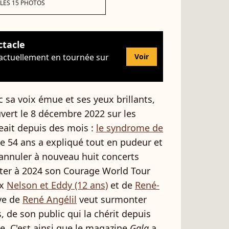
 LES 15 PHOTOS
ctacle
 actuellement en tournée sur
Voir
c sa voix émue et ses yeux brillants,
vert le 8 décembre 2022 sur les
eait depuis des mois :
le syndrome de
e 54 ans a expliqué tout en pudeur et
 annuler à nouveau huit concerts
rter à 2024 son Courage World Tour
ux
Nelson et Eddy (12 ans)
et de
René-
uve de
René Angélil
veut surmonter
s, de son public qui la chérit depuis
e. C'est ainsi que le magazine
Gala
a