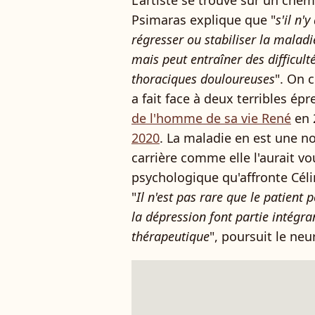
L'artiste se trouve sur un chem
Psimaras explique que "
s'il n'
régresser ou stabiliser la maladi
mais peut entraîner des difficult
thoraciques douloureuses
". On 
a fait face à deux terribles ép
de l'homme de sa vie René
en 
2020
. La maladie en est une n
carrière comme elle l'aurait vo
psychologique qu'affronte Cél
"
Il n'est pas rare que le patient
la dépression font partie intégra
thérapeutique
", poursuit le ne