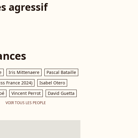
s agressif
ances
e
Iris Mittenaere
Pascal Bataille
iss France 2024)
Isabel Otero
pé
Vincent Perrot
David Guetta
VOIR TOUS LES PEOPLE