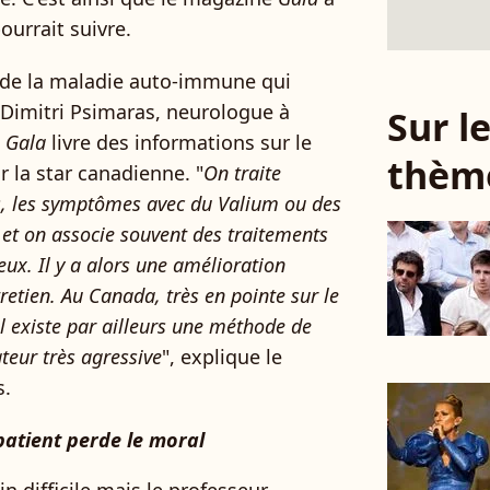
ourrait suivre.
e de la maladie auto-immune qui
r Dimitri Psimaras, neurologue à
Sur 
,
Gala
livre des informations sur le
thèm
r la star canadienne. "
On traite
is, les symptômes avec du Valium ou des
 et on associe souvent des traitements
ux. Il y a alors une amélioration
retien. Au Canada, très en pointe sur le
l existe par ailleurs une méthode de
eur très agressive
", explique le
s.
 patient perde le moral