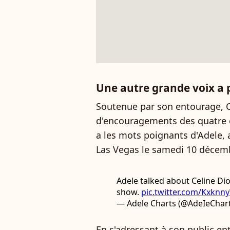
Une autre grande voix a p
Soutenue par son entourage, 
d'encouragements des quatre co
a les mots poignants d'Adele, a
Las Vegas le samedi 10 décem
Adele talked about Celine Dio
show.
pic.twitter.com/Kxkn
— Adele Charts (@AdeIeChar
En s'adressant à son public ent