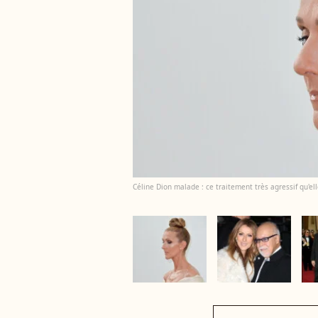
Céline Dion malade : ce traitement très agressif qu'ell