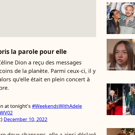
ris la parole pour elle
Céline Dion a reçu des messages
ins de la planète. Parmi ceux-ci, il y
lors qu'elle était en plein concert à
bre.
n at tonight's
#WeekendsWithAdele
nyWV02
t)
December 10, 2022
re deux chansons, elle a ainsi déclaré