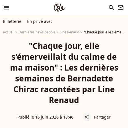
menu
search
newsletter
Billetterie
En privé avec
Accueil
Dernières news people
Line Renaud
"Chaque jour, elle s'émerveillait du calme de ma maison" : Les dernières semaines de Bernadette Chirac racontées par Line Renaud
"Chaque jour, elle
s'émerveillait du calme de
ma maison" : Les dernières
semaines de Bernadette
Chirac racontées par Line
Renaud
Publié le 16 juin 2026 à 18:46
Partager
share