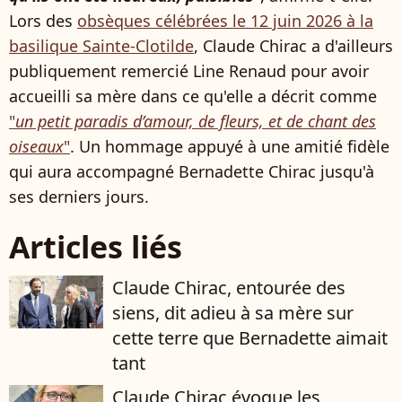
Lors des
obsèques célébrées le 12 juin 2026 à la
basilique Sainte-Clotilde
, Claude Chirac a d'ailleurs
publiquement remercié Line Renaud pour avoir
accueilli sa mère dans ce qu'elle a décrit comme
"
un petit paradis d’amour, de fleurs, et de chant des
oiseaux
"
. Un hommage appuyé à une amitié fidèle
qui aura accompagné Bernadette Chirac jusqu'à
ses derniers jours.
Articles liés
Claude Chirac, entourée des
siens, dit adieu à sa mère sur
cette terre que Bernadette aimait
tant
Claude Chirac évoque les