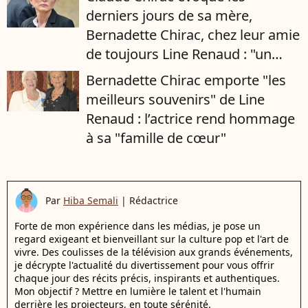
derniers jours de sa mère,
Bernadette Chirac, chez leur amie
de toujours Line Renaud : "un
paradis d’amour, de fleurs, et de
Bernadette Chirac emporte "les
chant des oiseaux"
meilleurs souvenirs" de Line
Renaud : l’actrice rend hommage
à sa "famille de cœur"
Par
Hiba Semali
|
Rédactrice
Forte de mon expérience dans les médias, je pose un
regard exigeant et bienveillant sur la culture pop et l'art de
vivre. Des coulisses de la télévision aux grands événements,
je décrypte l'actualité du divertissement pour vous offrir
chaque jour des récits précis, inspirants et authentiques.
Mon objectif ? Mettre en lumière le talent et l'humain
derrière les projecteurs, en toute sérénité.