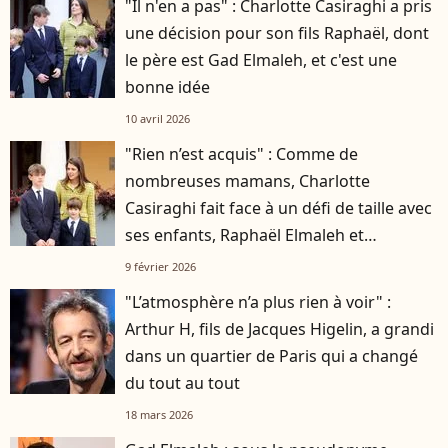
"Il n'en a pas" : Charlotte Casiraghi a pris
une décision pour son fils Raphaël, dont
le père est Gad Elmaleh, et c'est une
bonne idée
10 avril 2026
"Rien n’est acquis" : Comme de
nombreuses mamans, Charlotte
Casiraghi fait face à un défi de taille avec
ses enfants, Raphaël Elmaleh et
Balthazar Rassam
9 février 2026
"L’atmosphère n’a plus rien à voir" :
Arthur H, fils de Jacques Higelin, a grandi
dans un quartier de Paris qui a changé
du tout au tout
18 mars 2026