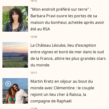
14:15
"Mon endroit préféré sur terre" :
Barbara Pravi ouvre les portes de sa
maison du bonheur, achetée après avoir
été au RSA
13:43
La Château Léoube, lieu d'exception
entre vignes et bord de mer dans le sud
de la France, attire les plus grandes stars
du monde
13:11
Martin Kretz en séjour au bout du
player2
monde avec Clémentine : le couple
rejoint un lieu cher à Raïssa, la
compagne de Raphaël
12:39