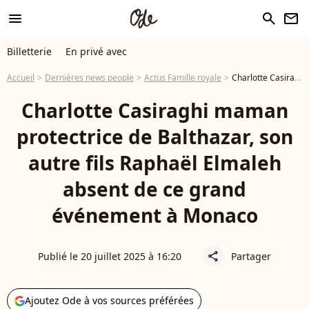
menu
search
newsletter
Billetterie
En privé avec
Accueil
Dernières news people
Actus Famille royale
Charlotte Casiraghi maman protectrice de Balthazar, son autre fils Raphaël Elmaleh absent de ce grand événement à Monaco
Charlotte Casiraghi maman
protectrice de Balthazar, son
autre fils Raphaël Elmaleh
absent de ce grand
événement à Monaco
Publié le 20 juillet 2025 à 16:20
Partager
share
Ajoutez Ode à vos sources préférées