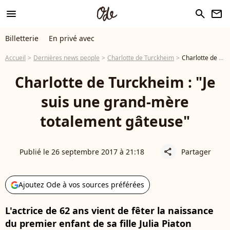
menu
search
newsletter
Billetterie
En privé avec
Accueil
Dernières news people
Charlotte de Turckheim
Charlotte de Turckheim : "Je suis une grand-mère totalement gâteuse"
Charlotte de Turckheim : "Je
suis une grand-mère
totalement gâteuse"
Publié le 26 septembre 2017 à 21:18
Partager
share
Ajoutez Ode à vos sources préférées
L'actrice de 62 ans vient de fêter la naissance
du premier enfant de sa fille Julia Piaton