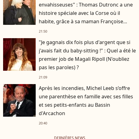
envahisseuses" : Thomas Dutronc a une
histoire spéciale avec la Corse où il
habite, grâce à sa maman Françoise
Hardy
21:50
"Je gagnais dix fois plus d'argent que si
j'avais fait du baby-sitting !" : Quel a été le
premier job de Magali Ripoll (N'oubliez
pas les paroles) ?
21:09
Après les incendies, Michel Leeb s’offre
une parenthèse en famille avec ses filles
et ses petits-enfants au Bassin
d'Arcachon
20:40
DERNIÈRES NEWS